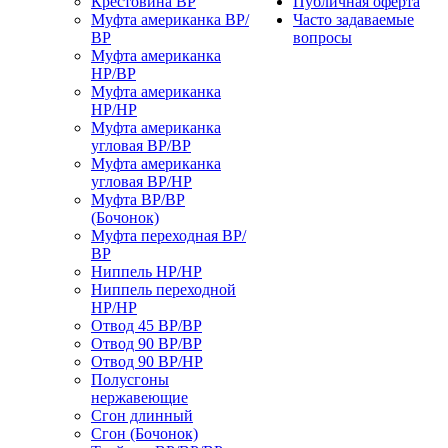
Крестовина ВР
Публичная оферта
Муфта американка ВР/
Часто задаваемые
ВР
вопросы
Муфта американка
НР/ВР
Муфта американка
НР/НР
Муфта американка
угловая ВР/ВР
Муфта американка
угловая ВР/НР
Муфта ВР/ВР
(Бочонок)
Муфта переходная ВР/
ВР
Ниппель НР/НР
Ниппель переходной
НР/НР
Отвод 45 ВР/ВР
Отвод 90 ВР/ВР
Отвод 90 ВР/НР
Полусгоны
нержавеющие
Сгон длинный
Сгон (Бочонок)