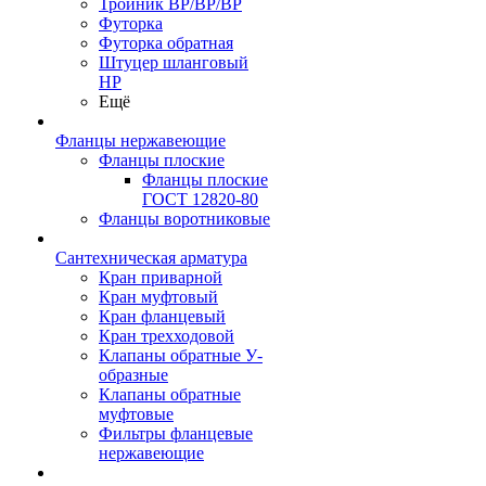
Тройник ВР/ВР/ВР
Футорка
Футорка обратная
Штуцер шланговый
НР
Ещё
Фланцы нержавеющие
Фланцы плоские
Фланцы плоские
ГОСТ 12820-80
Фланцы воротниковые
Сантехническая арматура
Кран приварной
Кран муфтовый
Кран фланцевый
Кран трехходовой
Клапаны обратные У-
образные
Клапаны обратные
муфтовые
Фильтры фланцевые
нержавеющие