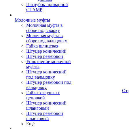
Патрубок приварной
CLAMP
Молочные муфты
Молочная муфта в
сборе под сварку
Молочная муфта в
сборе под вальцовку
Гайка шлицевая
Штуцер конический
Штуцер резьбовой
Уплотнение молочной
муфты
Штуцер конический
под вальцовку
Штуцер резьбовой под
вальцовку
От
Гайка заглушка с
цепочкой
Штуцер конический
шланговый
Штуцер резьбовой
шланговый
Ещё