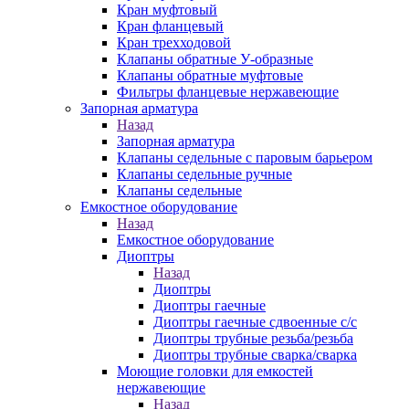
Кран муфтовый
Кран фланцевый
Кран трехходовой
Клапаны обратные У-образные
Клапаны обратные муфтовые
Фильтры фланцевые нержавеющие
Запорная арматура
Назад
Запорная арматура
Клапаны седельные с паровым барьером
Клапаны седельные ручные
Клапаны седельные
Емкостное оборудование
Назад
Емкостное оборудование
Диоптры
Назад
Диоптры
Диоптры гаечные
Диоптры гаечные сдвоенные c/c
Диоптры трубные резьба/резьба
Диоптры трубные сварка/сварка
Моющие головки для емкостей
нержавеющие
Назад