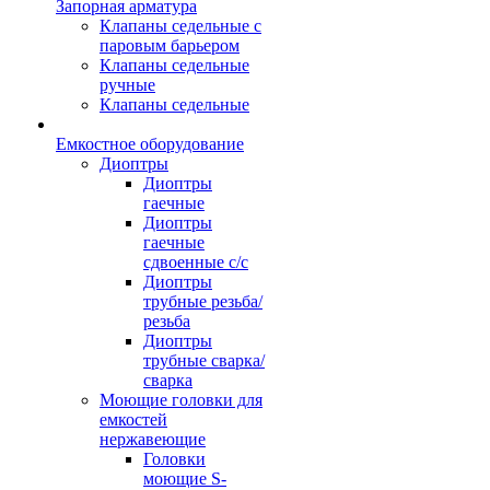
Запорная арматура
Клапаны седельные с
паровым барьером
Клапаны седельные
ручные
Клапаны седельные
Емкостное оборудование
Диоптры
Диоптры
гаечные
Диоптры
гаечные
сдвоенные c/c
Диоптры
трубные резьба/
резьба
Диоптры
трубные сварка/
сварка
Моющие головки для
емкостей
нержавеющие
Головки
моющие S-