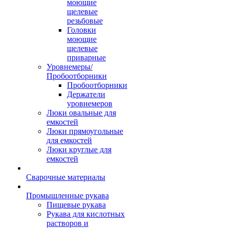
моющие
щелевые
резьбовые
Головки
моющие
щелевые
приварные
Уровнемеры/
Пробоотборники
Пробоотборники
Держатели
уровнемеров
Люки овальные для
емкостей
Люки прямоугольные
для емкостей
Люки круглые для
емкостей
Сварочные материалы
Промышленные рукава
Пищевые рукава
Рукава для кислотных
растворов и