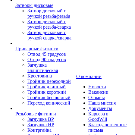
Затворы дисковые
Затвор дисковый с
ручкой резьба/резьба
Затвор дисковый с
ручкой резьба/сварка
Затвор дисковый с
ручкой сварка/сварка
Приварные фитинги
Отвод 45 градусов
Отвод 90 градусов
Заглушка
эллиптическая
Крестовина
О компании
Тройник переходной
Тройник длинный
Новости
Тройник короткий
Вакансии
Тройник бесшовный
Отзывы
Переход конический
Наша миссия
Документы
Резьбовые фитинги
Карьера в
Заглушка ВР
GoodWill
Заглушка НР
Благодарственные
Контргайка
письма