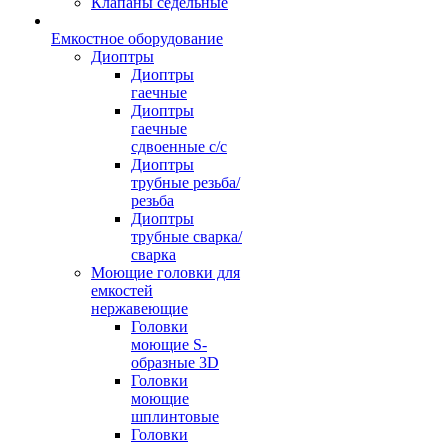
Клапаны седельные
Емкостное оборудование
Диоптры
Диоптры
гаечные
Диоптры
гаечные
сдвоенные c/c
Диоптры
трубные резьба/
резьба
Диоптры
трубные сварка/
сварка
Моющие головки для
емкостей
нержавеющие
Головки
моющие S-
образные 3D
Головки
моющие
шплинтовые
Головки