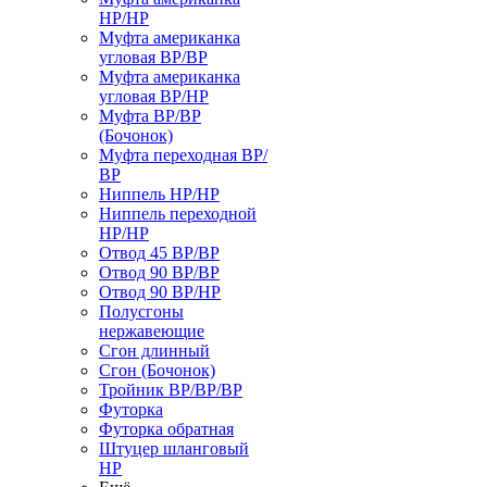
НР/НР
Муфта американка
угловая ВР/ВР
Муфта американка
угловая ВР/НР
Муфта ВР/ВР
(Бочонок)
Муфта переходная ВР/
ВР
Ниппель НР/НР
Ниппель переходной
НР/НР
Отвод 45 ВР/ВР
Отвод 90 ВР/ВР
Отвод 90 ВР/НР
Полусгоны
нержавеющие
Сгон длинный
Сгон (Бочонок)
Тройник ВР/ВР/ВР
Футорка
Футорка обратная
Штуцер шланговый
НР