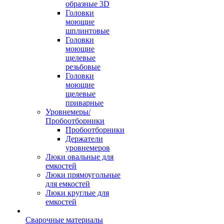
образные 3D
Головки
моющие
шплинтовые
Головки
моющие
щелевые
резьбовые
Головки
моющие
щелевые
приварные
Уровнемеры/
Пробоотборники
Пробоотборники
Держатели
уровнемеров
Люки овальные для
емкостей
Люки прямоугольные
для емкостей
Люки круглые для
емкостей
Сварочные материалы