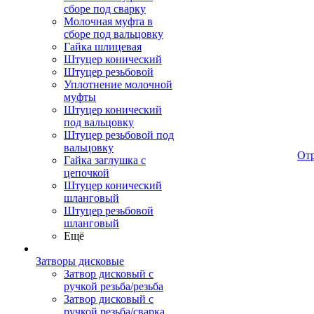
сборе под сварку
Молочная муфта в
сборе под вальцовку
Гайка шлицевая
Штуцер конический
Штуцер резьбовой
Уплотнение молочной
муфты
Штуцер конический
под вальцовку
Штуцер резьбовой под
вальцовку
От
Гайка заглушка с
цепочкой
Штуцер конический
шланговый
Штуцер резьбовой
шланговый
Ещё
Затворы дисковые
Затвор дисковый с
ручкой резьба/резьба
Затвор дисковый с
ручкой резьба/сварка