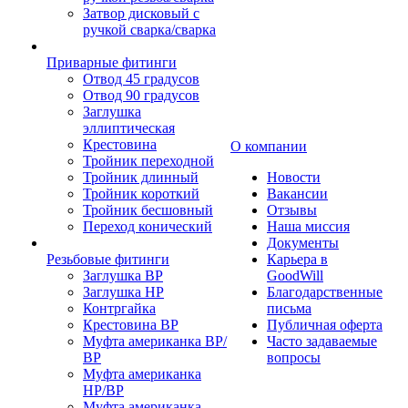
Затвор дисковый с
ручкой сварка/сварка
Приварные фитинги
Отвод 45 градусов
Отвод 90 градусов
Заглушка
эллиптическая
Крестовина
О компании
Тройник переходной
Тройник длинный
Новости
Тройник короткий
Вакансии
Тройник бесшовный
Отзывы
Переход конический
Наша миссия
Документы
Резьбовые фитинги
Карьера в
Заглушка ВР
GoodWill
Заглушка НР
Благодарственные
Контргайка
письма
Крестовина ВР
Публичная оферта
Муфта американка ВР/
Часто задаваемые
ВР
вопросы
Муфта американка
НР/ВР
Муфта американка