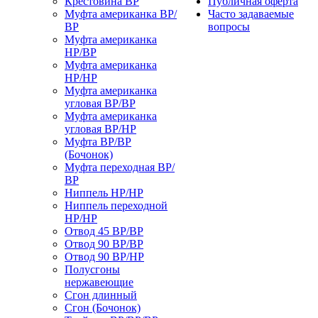
Крестовина ВР
Публичная оферта
Муфта американка ВР/
Часто задаваемые
ВР
вопросы
Муфта американка
НР/ВР
Муфта американка
НР/НР
Муфта американка
угловая ВР/ВР
Муфта американка
угловая ВР/НР
Муфта ВР/ВР
(Бочонок)
Муфта переходная ВР/
ВР
Ниппель НР/НР
Ниппель переходной
НР/НР
Отвод 45 ВР/ВР
Отвод 90 ВР/ВР
Отвод 90 ВР/НР
Полусгоны
нержавеющие
Сгон длинный
Сгон (Бочонок)