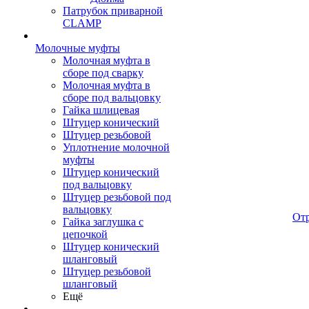
Патрубок приварной
CLAMP
Молочные муфты
Молочная муфта в
сборе под сварку
Молочная муфта в
сборе под вальцовку
Гайка шлицевая
Штуцер конический
Штуцер резьбовой
Уплотнение молочной
муфты
Штуцер конический
под вальцовку
Штуцер резьбовой под
вальцовку
От
Гайка заглушка с
цепочкой
Штуцер конический
шланговый
Штуцер резьбовой
шланговый
Ещё