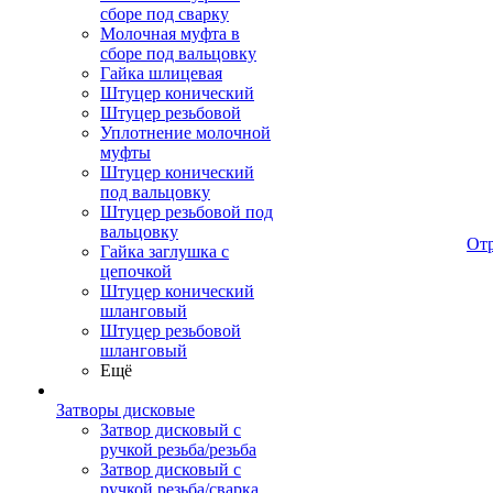
сборе под сварку
Молочная муфта в
сборе под вальцовку
Гайка шлицевая
Штуцер конический
Штуцер резьбовой
Уплотнение молочной
муфты
Штуцер конический
под вальцовку
Штуцер резьбовой под
вальцовку
От
Гайка заглушка с
цепочкой
Штуцер конический
шланговый
Штуцер резьбовой
шланговый
Ещё
Затворы дисковые
Затвор дисковый с
ручкой резьба/резьба
Затвор дисковый с
ручкой резьба/сварка