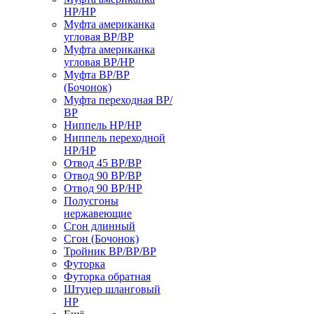
НР/НР
Муфта американка
угловая ВР/ВР
Муфта американка
угловая ВР/НР
Муфта ВР/ВР
(Бочонок)
Муфта переходная ВР/
ВР
Ниппель НР/НР
Ниппель переходной
НР/НР
Отвод 45 ВР/ВР
Отвод 90 ВР/ВР
Отвод 90 ВР/НР
Полусгоны
нержавеющие
Сгон длинный
Сгон (Бочонок)
Тройник ВР/ВР/ВР
Футорка
Футорка обратная
Штуцер шланговый
НР