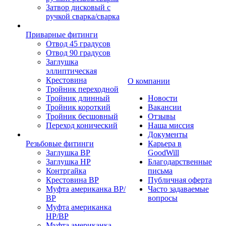
Затвор дисковый с
ручкой сварка/сварка
Приварные фитинги
Отвод 45 градусов
Отвод 90 градусов
Заглушка
эллиптическая
Крестовина
О компании
Тройник переходной
Тройник длинный
Новости
Тройник короткий
Вакансии
Тройник бесшовный
Отзывы
Переход конический
Наша миссия
Документы
Резьбовые фитинги
Карьера в
Заглушка ВР
GoodWill
Заглушка НР
Благодарственные
Контргайка
письма
Крестовина ВР
Публичная оферта
Муфта американка ВР/
Часто задаваемые
ВР
вопросы
Муфта американка
НР/ВР
Муфта американка