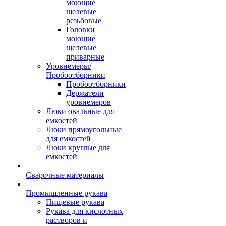
моющие
щелевые
резьбовые
Головки
моющие
щелевые
приварные
Уровнемеры/
Пробоотборники
Пробоотборники
Держатели
уровнемеров
Люки овальные для
емкостей
Люки прямоугольные
для емкостей
Люки круглые для
емкостей
Сварочные материалы
Промышленные рукава
Пищевые рукава
Рукава для кислотных
растворов и