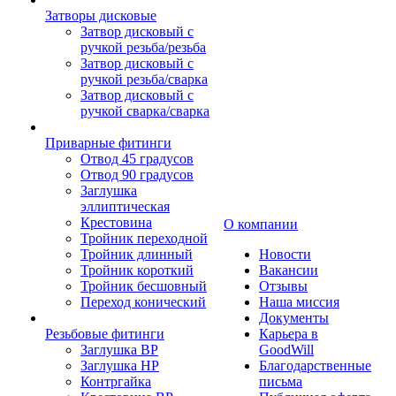
Затворы дисковые
Затвор дисковый с
ручкой резьба/резьба
Затвор дисковый с
ручкой резьба/сварка
Затвор дисковый с
ручкой сварка/сварка
Приварные фитинги
Отвод 45 градусов
Отвод 90 градусов
Заглушка
эллиптическая
Крестовина
О компании
Тройник переходной
Тройник длинный
Новости
Тройник короткий
Вакансии
Тройник бесшовный
Отзывы
Переход конический
Наша миссия
Документы
Резьбовые фитинги
Карьера в
Заглушка ВР
GoodWill
Заглушка НР
Благодарственные
Контргайка
письма