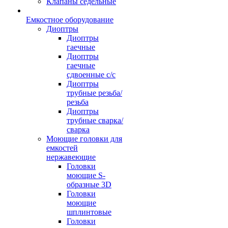
Клапаны седельные
Емкостное оборудование
Диоптры
Диоптры
гаечные
Диоптры
гаечные
сдвоенные c/c
Диоптры
трубные резьба/
резьба
Диоптры
трубные сварка/
сварка
Моющие головки для
емкостей
нержавеющие
Головки
моющие S-
образные 3D
Головки
моющие
шплинтовые
Головки