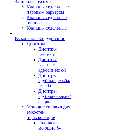
Запорная арматура
Клапаны седельные с
паровым барьером
Клапаны седельные
ручные
Клапаны седельные
Емкостное оборудование
Диоптры
Диоптры
гаечные
Диоптры
гаечные
сдвоенные c/c
Диоптры
трубные резьба/
резьба
Диоптры
трубные сварка/
сварка
Моющие головки для
емкостей
нержавеющие
Головки
моющие S-