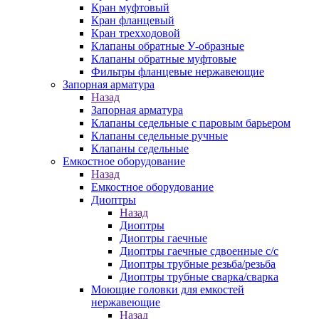
Кран муфтовый
Кран фланцевый
Кран трехходовой
Клапаны обратные У-образные
Клапаны обратные муфтовые
Фильтры фланцевые нержавеющие
Запорная арматура
Назад
Запорная арматура
Клапаны седельные с паровым барьером
Клапаны седельные ручные
Клапаны седельные
Емкостное оборудование
Назад
Емкостное оборудование
Диоптры
Назад
Диоптры
Диоптры гаечные
Диоптры гаечные сдвоенные c/c
Диоптры трубные резьба/резьба
Диоптры трубные сварка/сварка
Моющие головки для емкостей
нержавеющие
Назад