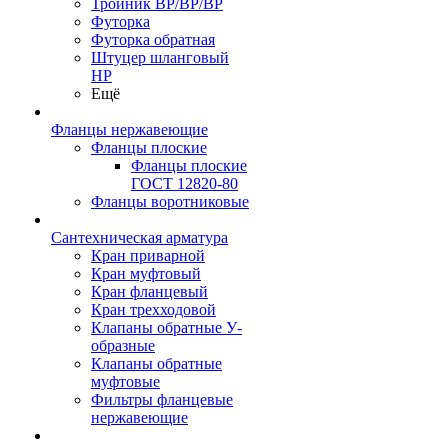
Тройник ВР/ВР/ВР
Футорка
Футорка обратная
Штуцер шланговый
НР
Ещё
Фланцы нержавеющие
Фланцы плоские
Фланцы плоские
ГОСТ 12820-80
Фланцы воротниковые
Сантехническая арматура
Кран приварной
Кран муфтовый
Кран фланцевый
Кран трехходовой
Клапаны обратные У-
образные
Клапаны обратные
муфтовые
Фильтры фланцевые
нержавеющие