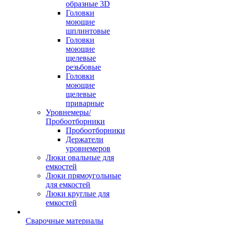
образные 3D
Головки
моющие
шплинтовые
Головки
моющие
щелевые
резьбовые
Головки
моющие
щелевые
приварные
Уровнемеры/
Пробоотборники
Пробоотборники
Держатели
уровнемеров
Люки овальные для
емкостей
Люки прямоугольные
для емкостей
Люки круглые для
емкостей
Сварочные материалы