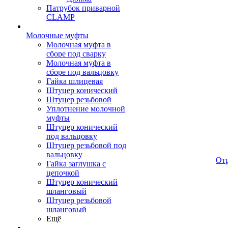
Патрубок приварной
CLAMP
Молочные муфты
Молочная муфта в
сборе под сварку
Молочная муфта в
сборе под вальцовку
Гайка шлицевая
Штуцер конический
Штуцер резьбовой
Уплотнение молочной
муфты
Штуцер конический
под вальцовку
Штуцер резьбовой под
вальцовку
От
Гайка заглушка с
цепочкой
Штуцер конический
шланговый
Штуцер резьбовой
шланговый
Ещё