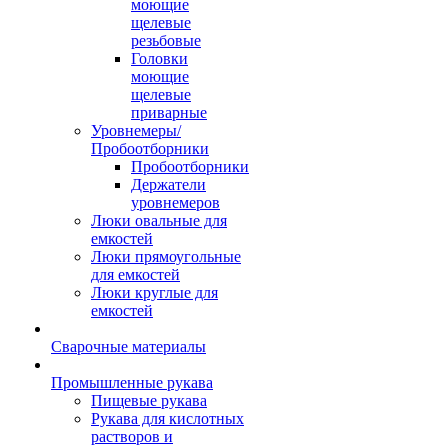
моющие
щелевые
резьбовые
Головки
моющие
щелевые
приварные
Уровнемеры/
Пробоотборники
Пробоотборники
Держатели
уровнемеров
Люки овальные для
емкостей
Люки прямоугольные
для емкостей
Люки круглые для
емкостей
Сварочные материалы
Промышленные рукава
Пищевые рукава
Рукава для кислотных
растворов и