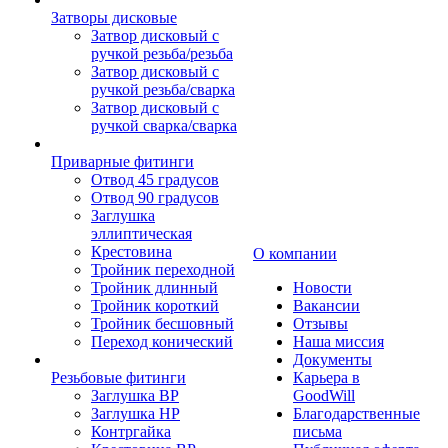
Затворы дисковые
Затвор дисковый с
ручкой резьба/резьба
Затвор дисковый с
ручкой резьба/сварка
Затвор дисковый с
ручкой сварка/сварка
Приварные фитинги
Отвод 45 градусов
Отвод 90 градусов
Заглушка
эллиптическая
Крестовина
О компании
Тройник переходной
Тройник длинный
Новости
Тройник короткий
Вакансии
Тройник бесшовный
Отзывы
Переход конический
Наша миссия
Документы
Резьбовые фитинги
Карьера в
Заглушка ВР
GoodWill
Заглушка НР
Благодарственные
Контргайка
письма