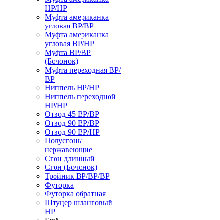
НР/НР
Муфта американка
угловая ВР/ВР
Муфта американка
угловая ВР/НР
Муфта ВР/ВР
(Бочонок)
Муфта переходная ВР/
ВР
Ниппель НР/НР
Ниппель переходной
НР/НР
Отвод 45 ВР/ВР
Отвод 90 ВР/ВР
Отвод 90 ВР/НР
Полусгоны
нержавеющие
Сгон длинный
Сгон (Бочонок)
Тройник ВР/ВР/ВР
Футорка
Футорка обратная
Штуцер шланговый
НР