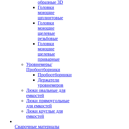
образные 3D
Головки
моющие
шплинтовые
Головки
моющие
щелевые
резьбовые
Головки
моющие
щелевые
приварные
Уровнемеры/
Пробоотборники
Пробоотборники
Держатели
уровнемеров
Люки овальные для
емкостей
Люки прямоугольные
для емкостей
Люки круглые для
емкостей
Сварочные материалы