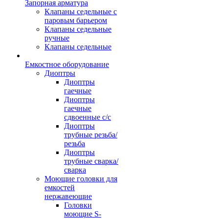
Запорная арматура
Клапаны седельные с
паровым барьером
Клапаны седельные
ручные
Клапаны седельные
Емкостное оборудование
Диоптры
Диоптры
гаечные
Диоптры
гаечные
сдвоенные c/c
Диоптры
трубные резьба/
резьба
Диоптры
трубные сварка/
сварка
Моющие головки для
емкостей
нержавеющие
Головки
моющие S-