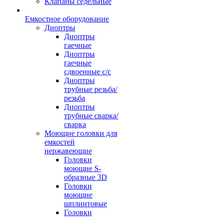
Клапаны седельные
Емкостное оборудование
Диоптры
Диоптры
гаечные
Диоптры
гаечные
сдвоенные c/c
Диоптры
трубные резьба/
резьба
Диоптры
трубные сварка/
сварка
Моющие головки для
емкостей
нержавеющие
Головки
моющие S-
образные 3D
Головки
моющие
шплинтовые
Головки