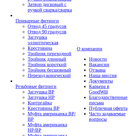
Затвор дисковый с
ручкой сварка/сварка
Приварные фитинги
Отвод 45 градусов
Отвод 90 градусов
Заглушка
эллиптическая
Крестовина
О компании
Тройник переходной
Тройник длинный
Новости
Тройник короткий
Вакансии
Тройник бесшовный
Отзывы
Переход конический
Наша миссия
Документы
Резьбовые фитинги
Карьера в
Заглушка ВР
GoodWill
Заглушка НР
Благодарственные
Контргайка
письма
Крестовина ВР
Публичная оферта
Муфта американка ВР/
Часто задаваемые
ВР
вопросы
Муфта американка
НР/ВР
Муфта американка