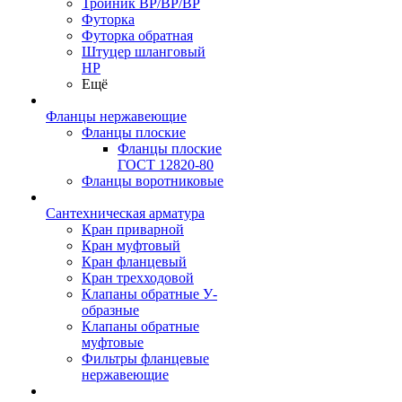
Тройник ВР/ВР/ВР
Футорка
Футорка обратная
Штуцер шланговый
НР
Ещё
Фланцы нержавеющие
Фланцы плоские
Фланцы плоские
ГОСТ 12820-80
Фланцы воротниковые
Сантехническая арматура
Кран приварной
Кран муфтовый
Кран фланцевый
Кран трехходовой
Клапаны обратные У-
образные
Клапаны обратные
муфтовые
Фильтры фланцевые
нержавеющие