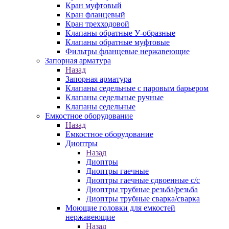
Кран муфтовый
Кран фланцевый
Кран трехходовой
Клапаны обратные У-образные
Клапаны обратные муфтовые
Фильтры фланцевые нержавеющие
Запорная арматура
Назад
Запорная арматура
Клапаны седельные с паровым барьером
Клапаны седельные ручные
Клапаны седельные
Емкостное оборудование
Назад
Емкостное оборудование
Диоптры
Назад
Диоптры
Диоптры гаечные
Диоптры гаечные сдвоенные c/c
Диоптры трубные резьба/резьба
Диоптры трубные сварка/сварка
Моющие головки для емкостей
нержавеющие
Назад