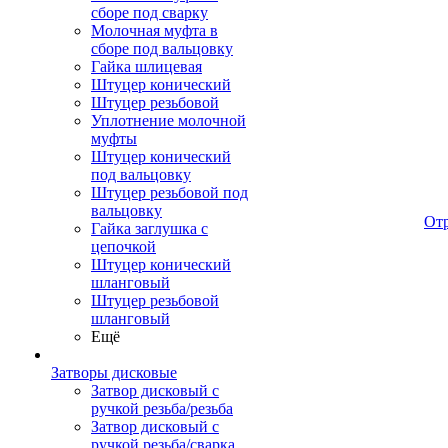
сборе под сварку
Молочная муфта в
сборе под вальцовку
Гайка шлицевая
Штуцер конический
Штуцер резьбовой
Уплотнение молочной
муфты
Штуцер конический
под вальцовку
Штуцер резьбовой под
вальцовку
От
Гайка заглушка с
цепочкой
Штуцер конический
шланговый
Штуцер резьбовой
шланговый
Ещё
Затворы дисковые
Затвор дисковый с
ручкой резьба/резьба
Затвор дисковый с
ручкой резьба/сварка