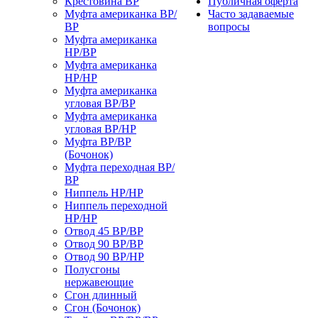
Крестовина ВР
Публичная оферта
Муфта американка ВР/
Часто задаваемые
ВР
вопросы
Муфта американка
НР/ВР
Муфта американка
НР/НР
Муфта американка
угловая ВР/ВР
Муфта американка
угловая ВР/НР
Муфта ВР/ВР
(Бочонок)
Муфта переходная ВР/
ВР
Ниппель НР/НР
Ниппель переходной
НР/НР
Отвод 45 ВР/ВР
Отвод 90 ВР/ВР
Отвод 90 ВР/НР
Полусгоны
нержавеющие
Сгон длинный
Сгон (Бочонок)