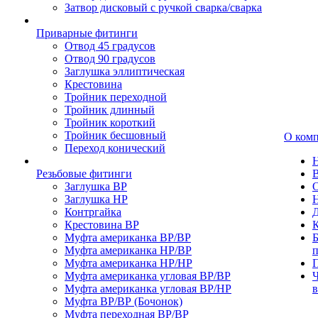
Затвор дисковый с ручкой сварка/сварка
Приварные фитинги
Отвод 45 градусов
Отвод 90 градусов
Заглушка эллиптическая
Крестовина
Тройник переходной
Тройник длинный
Тройник короткий
Тройник бесшовный
О ком
Переход конический
Резьбовые фитинги
Заглушка ВР
Заглушка НР
Контргайка
Крестовина ВР
К
Муфта американка ВР/ВР
Б
Муфта американка НР/ВР
Муфта американка НР/НР
П
Муфта американка угловая ВР/ВР
Ч
Муфта американка угловая ВР/НР
Муфта ВР/ВР (Бочонок)
Муфта переходная ВР/ВР