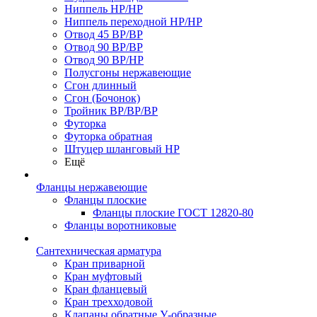
Ниппель НР/НР
Ниппель переходной НР/НР
Отвод 45 ВР/ВР
Отвод 90 ВР/ВР
Отвод 90 ВР/НР
Полусгоны нержавеющие
Сгон длинный
Сгон (Бочонок)
Тройник ВР/ВР/ВР
Футорка
Футорка обратная
Штуцер шланговый НР
Ещё
Фланцы нержавеющие
Фланцы плоские
Фланцы плоские ГОСТ 12820-80
Фланцы воротниковые
Сантехническая арматура
Кран приварной
Кран муфтовый
Кран фланцевый
Кран трехходовой
Клапаны обратные У-образные