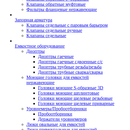
Клапаны обратные муфтовые
Фильтры фланцевые нержавеющие
Запорная арматура
Клапаны седельные с паровым барьером
Клапаны седельные ручные
Клапаны седельные
Емкостное оборудование
Диоптры
Диоптры гаечные
Диоптры гаечные сдвоенные c/c
Диоптры трубные резьба/резьба
Диоптры трубные сварка/сварка
Моющие головки для емкостей
нержавеющие
Головки моющие S-образные 3D
Головки моющие шплинтовые
Головки моющие щелевые резьбовые
Головки моющие щелевые приварные
Уровнемеры/Пробоотборники
Пробоотборники
Держатели уровнемеров
Люки овальные для емкостей
Люки прямоугольные для емкостей