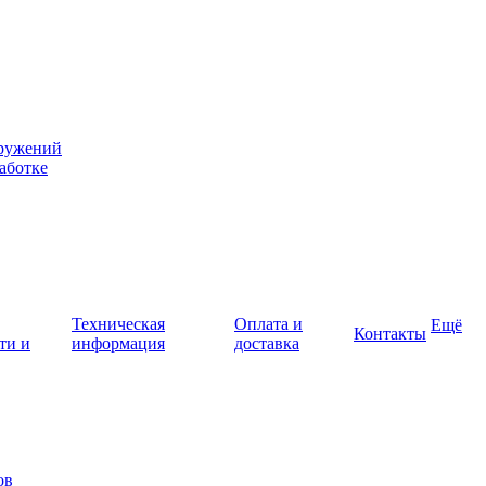
оружений
аботке
Техническая
Оплата и
Ещё
Контакты
ти и
информация
доставка
ов