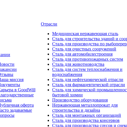
Отрасли
Медицинcкая нержавеющая сталь
Сталь для строительства зданий и со
Сталь для производства по рыбоперер
Сталь для очистных сооружений
Сталь для автомобилестроения
пании
Сталь для противопожарных систем
Новости
Сталь для животноводства
Вакансии
Сталь для систем теплоснабжения и
Отзывы
водоснабжения
Наша миссия
Сталь для нефтехимической отрасли
Документы
Сталь для фармацевтической отрасли
арьера в GoodWill
Сталь для химической промышленнос
лагодарственные
бытовой химии
письма
Производство оборудования
убличная оферта
Нержавеющая металлопрокат для
асто задаваемые
строительства и дизайна
вопросы
Сталь для монтажных организаций
Сталь для производства консервов
Сталь для производства соусов и снек