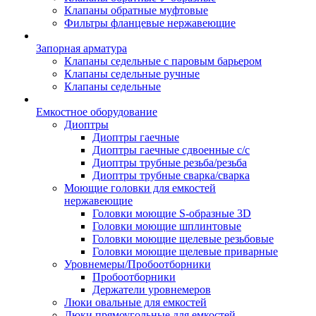
Клапаны обратные муфтовые
Фильтры фланцевые нержавеющие
Запорная арматура
Клапаны седельные с паровым барьером
Клапаны седельные ручные
Клапаны седельные
Емкостное оборудование
Диоптры
Диоптры гаечные
Диоптры гаечные сдвоенные c/c
Диоптры трубные резьба/резьба
Диоптры трубные сварка/сварка
Моющие головки для емкостей
нержавеющие
Головки моющие S-образные 3D
Головки моющие шплинтовые
Головки моющие щелевые резьбовые
Головки моющие щелевые приварные
Уровнемеры/Пробоотборники
Пробоотборники
Держатели уровнемеров
Люки овальные для емкостей
Люки прямоугольные для емкостей