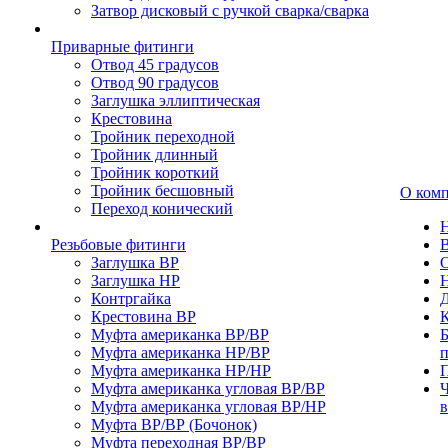
Затвор дисковый с ручкой сварка/сварка
Приварные фитинги
Отвод 45 градусов
Отвод 90 градусов
Заглушка эллиптическая
Крестовина
Тройник переходной
Тройник длинный
Тройник короткий
Тройник бесшовный
О ком
Переход конический
Резьбовые фитинги
Заглушка ВР
Заглушка НР
Контргайка
Крестовина ВР
К
Муфта американка ВР/ВР
Б
Муфта американка НР/ВР
Муфта американка НР/НР
П
Муфта американка угловая ВР/ВР
Ч
Муфта американка угловая ВР/НР
Муфта ВР/ВР (Бочонок)
Муфта переходная ВР/ВР