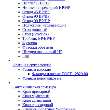
Ниппель НР/НР
Ниппель переходной НР/НР
Отвод 45 ВР/ВР
Отвод 90 ВР/ВР
Отвод 90 ВР/НР
Полусгоны нержавеющие
Сгон длинный
Сгон (Бочонок)
Тройник ВР/ВР/ВР
Футорка
Футорка обратная
Штуцер шланговый НР
Ещё
Фланцы нержавеющие
Фланцы плоские
Фланцы плоские ГОСТ 12820-80
Фланцы воротниковые
Сантехническая арматура
Кран приварной
Кран муфтовый
Кран фланцевый
Кран трехходовой
Клапаны обратные У-образные