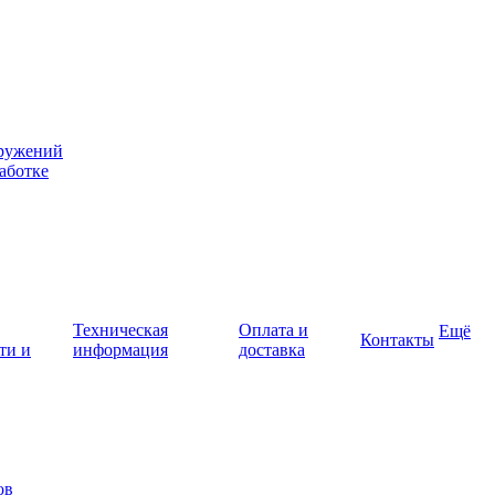
оружений
аботке
Техническая
Оплата и
Ещё
Контакты
ти и
информация
доставка
ов