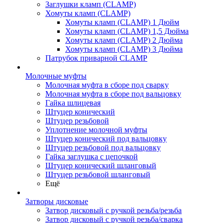
Заглушки кламп (CLAMP)
Хомуты кламп (CLAMP)
Хомуты кламп (CLAMP) 1 Дюйм
Хомуты кламп (CLAMP) 1,5 Дюйма
Хомуты кламп (CLAMP) 2 Дюйма
Хомуты кламп (CLAMP) 3 Дюйма
Патрубок приварной CLAMP
Молочные муфты
Молочная муфта в сборе под сварку
Молочная муфта в сборе под вальцовку
Гайка шлицевая
Штуцер конический
Штуцер резьбовой
Уплотнение молочной муфты
Штуцер конический под вальцовку
Штуцер резьбовой под вальцовку
Гайка заглушка с цепочкой
Штуцер конический шланговый
Штуцер резьбовой шланговый
Ещё
Затворы дисковые
Затвор дисковый с ручкой резьба/резьба
Затвор дисковый с ручкой резьба/сварка