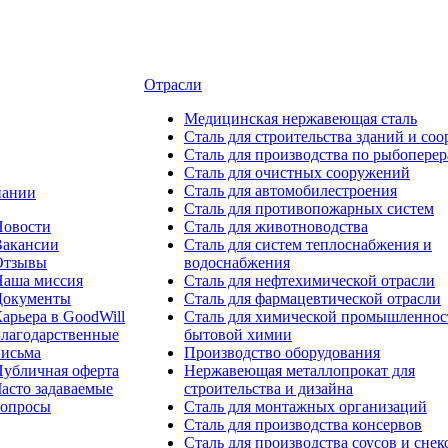
Отрасли
Медицинcкая нержавеющая сталь
Сталь для строительства зданий и со
Сталь для производства по рыбоперер
Сталь для очистных сооружений
Сталь для автомобилестроения
пании
Сталь для противопожарных систем
Новости
Сталь для животноводства
Вакансии
Сталь для систем теплоснабжения и
Отзывы
водоснабжения
Наша миссия
Сталь для нефтехимической отрасли
Документы
Сталь для фармацевтической отрасли
арьера в GoodWill
Сталь для химической промышленнос
лагодарственные
бытовой химии
письма
Производство оборудования
убличная оферта
Нержавеющая металлопрокат для
асто задаваемые
строительства и дизайна
вопросы
Сталь для монтажных организаций
Сталь для производства консервов
Сталь для производства соусов и снек