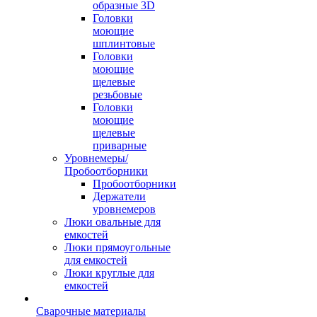
образные 3D
Головки
моющие
шплинтовые
Головки
моющие
щелевые
резьбовые
Головки
моющие
щелевые
приварные
Уровнемеры/
Пробоотборники
Пробоотборники
Держатели
уровнемеров
Люки овальные для
емкостей
Люки прямоугольные
для емкостей
Люки круглые для
емкостей
Сварочные материалы