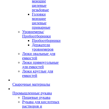
моющие
щелевые
резьбовые
Головки
моющие
щелевые
приварные
Уровнемеры/
Пробоотборники
Пробоотборники
Держатели
уровнемеров
Люки овальные для
емкостей
Люки прямоугольные
для емкостей
Люки круглые для
емкостей
Сварочные материалы
Промышленные рукава
Пищевые рукава
Рукава для кислотных
растворов и