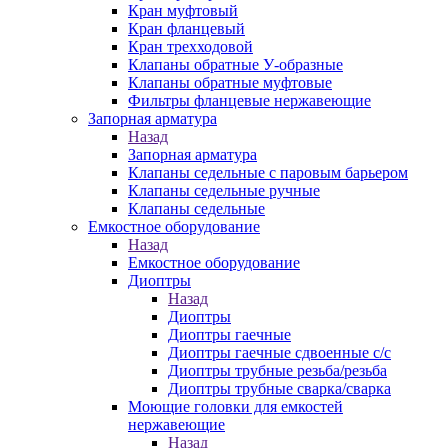
Кран муфтовый
Кран фланцевый
Кран трехходовой
Клапаны обратные У-образные
Клапаны обратные муфтовые
Фильтры фланцевые нержавеющие
Запорная арматура
Назад
Запорная арматура
Клапаны седельные с паровым барьером
Клапаны седельные ручные
Клапаны седельные
Емкостное оборудование
Назад
Емкостное оборудование
Диоптры
Назад
Диоптры
Диоптры гаечные
Диоптры гаечные сдвоенные c/c
Диоптры трубные резьба/резьба
Диоптры трубные сварка/сварка
Моющие головки для емкостей
нержавеющие
Назад