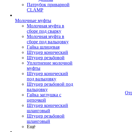
Патрубок приварной
CLAMP
Молочные муфты
Молочная муфта в
сборе под сварку
Молочная муфта в
сборе под вальцовку
Гайка шлицевая
Штуцер конический
Штуцер резьбовой
Уплотнение молочной
муфты
Штуцер конический
под вальцовку
Штуцер резьбовой под
вальцовку
От
Гайка заглушка с
цепочкой
Штуцер конический
шланговый
Штуцер резьбовой
шланговый
Ещё