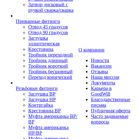
Затвор дисковый с
ручкой сварка/сварка
Приварные фитинги
Отвод 45 градусов
Отвод 90 градусов
Заглушка
эллиптическая
Крестовина
О компании
Тройник переходной
Тройник длинный
Новости
Тройник короткий
Вакансии
Тройник бесшовный
Отзывы
Переход конический
Наша миссия
Документы
Резьбовые фитинги
Карьера в
Заглушка ВР
GoodWill
Заглушка НР
Благодарственные
Контргайка
письма
Крестовина ВР
Публичная оферта
Муфта американка ВР/
Часто задаваемые
ВР
вопросы
Муфта американка
НР/ВР
Муфта американка