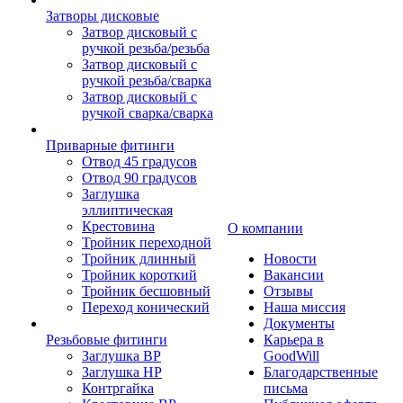
Затворы дисковые
Затвор дисковый с
ручкой резьба/резьба
Затвор дисковый с
ручкой резьба/сварка
Затвор дисковый с
ручкой сварка/сварка
Приварные фитинги
Отвод 45 градусов
Отвод 90 градусов
Заглушка
эллиптическая
Крестовина
О компании
Тройник переходной
Тройник длинный
Новости
Тройник короткий
Вакансии
Тройник бесшовный
Отзывы
Переход конический
Наша миссия
Документы
Резьбовые фитинги
Карьера в
Заглушка ВР
GoodWill
Заглушка НР
Благодарственные
Контргайка
письма