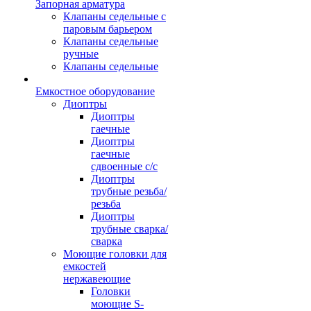
Запорная арматура
Клапаны седельные с
паровым барьером
Клапаны седельные
ручные
Клапаны седельные
Емкостное оборудование
Диоптры
Диоптры
гаечные
Диоптры
гаечные
сдвоенные c/c
Диоптры
трубные резьба/
резьба
Диоптры
трубные сварка/
сварка
Моющие головки для
емкостей
нержавеющие
Головки
моющие S-