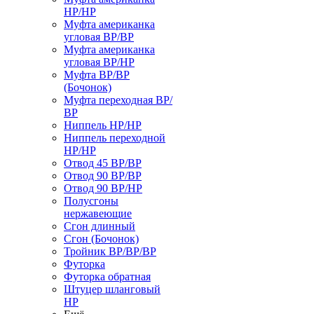
НР/НР
Муфта американка
угловая ВР/ВР
Муфта американка
угловая ВР/НР
Муфта ВР/ВР
(Бочонок)
Муфта переходная ВР/
ВР
Ниппель НР/НР
Ниппель переходной
НР/НР
Отвод 45 ВР/ВР
Отвод 90 ВР/ВР
Отвод 90 ВР/НР
Полусгоны
нержавеющие
Сгон длинный
Сгон (Бочонок)
Тройник ВР/ВР/ВР
Футорка
Футорка обратная
Штуцер шланговый
НР