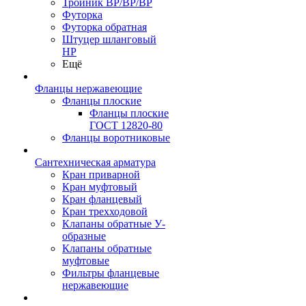
Тройник ВР/ВР/ВР
Футорка
Футорка обратная
Штуцер шланговый
НР
Ещё
Фланцы нержавеющие
Фланцы плоские
Фланцы плоские
ГОСТ 12820-80
Фланцы воротниковые
Сантехническая арматура
Кран приварной
Кран муфтовый
Кран фланцевый
Кран трехходовой
Клапаны обратные У-
образные
Клапаны обратные
муфтовые
Фильтры фланцевые
нержавеющие