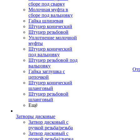
сборе под сварку
Молочная муфта в
сборе под вальцовку
Гайка шлицевая
Штуцер конический
Штуцер резьбовой
Уплотнение молочной
муфты
Штуцер конический
под вальцовку
Штуцер резьбовой под
вальцовку
От
Гайка заглушка с
цепочкой
Штуцер конический
шланговый
Штуцер резьбовой
шланговый
Ещё
Затворы дисковые
Затвор дисковый с
ручкой резьба/резьба
Затвор дисковый с
ручкой резьба/сварка