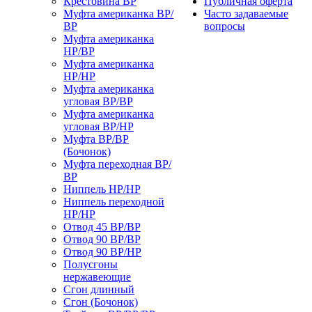
Крестовина ВР
Публичная оферта
Муфта американка ВР/
Часто задаваемые
ВР
вопросы
Муфта американка
НР/ВР
Муфта американка
НР/НР
Муфта американка
угловая ВР/ВР
Муфта американка
угловая ВР/НР
Муфта ВР/ВР
(Бочонок)
Муфта переходная ВР/
ВР
Ниппель НР/НР
Ниппель переходной
НР/НР
Отвод 45 ВР/ВР
Отвод 90 ВР/ВР
Отвод 90 ВР/НР
Полусгоны
нержавеющие
Сгон длинный
Сгон (Бочонок)