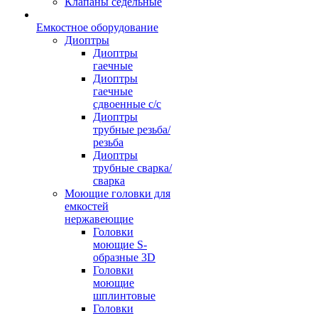
Клапаны седельные
Емкостное оборудование
Диоптры
Диоптры
гаечные
Диоптры
гаечные
сдвоенные c/c
Диоптры
трубные резьба/
резьба
Диоптры
трубные сварка/
сварка
Моющие головки для
емкостей
нержавеющие
Головки
моющие S-
образные 3D
Головки
моющие
шплинтовые
Головки