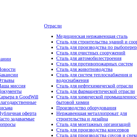
Отрасли
Медицинcкая нержавеющая сталь
Сталь для строительства зданий и со
Сталь для производства по рыбоперер
Сталь для очистных сооружений
Сталь для автомобилестроения
пании
Сталь для противопожарных систем
Новости
Сталь для животноводства
Вакансии
Сталь для систем теплоснабжения и
Отзывы
водоснабжения
Наша миссия
Сталь для нефтехимической отрасли
Документы
Сталь для фармацевтической отрасли
арьера в GoodWill
Сталь для химической промышленнос
лагодарственные
бытовой химии
письма
Производство оборудования
убличная оферта
Нержавеющая металлопрокат для
асто задаваемые
строительства и дизайна
вопросы
Сталь для монтажных организаций
Сталь для производства консервов
Сталь для производства соусов и снек