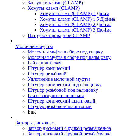
Заглушки кламп (CLAMP)
Хомуты кламп (CLAMP)
Хомуты кламп (CLAMP) 1 Дюйм
Хомуты кламп (CLAMP) 1,5 Дюйма
Хомуты кламп (CLAMP) 2 Дюйма
Хомуты кламп (CLAMP) 3 Дюйма
Патрубок приварной CLAMP
Молочные муфты
Молочная муфта в сборе под сварку
Молочная муфта в сборе под вальцовку
Гайка шлицевая
Штуцер конический
Штуцер резьбовой
Уплотнение молочной муфты
Штуцер конический под вальцовку
Штуцер резьбовой под вальцовку
Гайка заглушка с цепочкой
Штуцер конический шланговый
Штуцер резьбовой шланговый
Ещё
Затворы дисковые
Затвор дисковый с ручкой резьба/резьба
Затвор дисковый с ручкой резьба/сварка