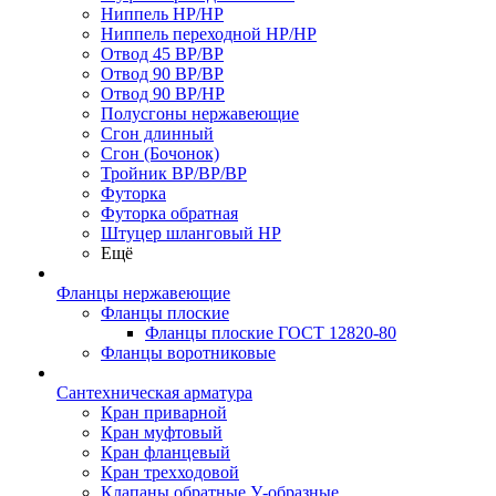
Ниппель НР/НР
Ниппель переходной НР/НР
Отвод 45 ВР/ВР
Отвод 90 ВР/ВР
Отвод 90 ВР/НР
Полусгоны нержавеющие
Сгон длинный
Сгон (Бочонок)
Тройник ВР/ВР/ВР
Футорка
Футорка обратная
Штуцер шланговый НР
Ещё
Фланцы нержавеющие
Фланцы плоские
Фланцы плоские ГОСТ 12820-80
Фланцы воротниковые
Сантехническая арматура
Кран приварной
Кран муфтовый
Кран фланцевый
Кран трехходовой
Клапаны обратные У-образные