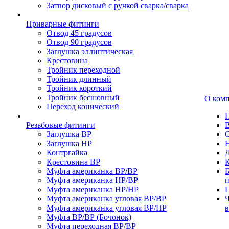
Затвор дисковый с ручкой сварка/сварка
Приварные фитинги
Отвод 45 градусов
Отвод 90 градусов
Заглушка эллиптическая
Крестовина
Тройник переходной
Тройник длинный
Тройник короткий
Тройник бесшовный
О ком
Переход конический
Резьбовые фитинги
Заглушка ВР
Заглушка НР
Контргайка
Крестовина ВР
К
Муфта американка ВР/ВР
Б
Муфта американка НР/ВР
Муфта американка НР/НР
П
Муфта американка угловая ВР/ВР
Ч
Муфта американка угловая ВР/НР
Муфта ВР/ВР (Бочонок)
Муфта переходная ВР/ВР