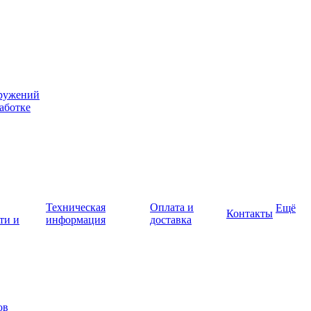
оружений
аботке
Техническая
Оплата и
Ещё
Контакты
ти и
информация
доставка
ов