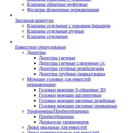
Клапаны обратные муфтовые
Фильтры фланцевые нержавеющие
Запорная арматура
Клапаны седельные с паровым барьером
Клапаны седельные ручные
Клапаны седельные
Емкостное оборудование
Диоптры
Диоптры гаечные
Диоптры гаечные сдвоенные c/c
Диоптры трубные резьба/резьба
Диоптры трубные сварка/сварка
Моющие головки для емкостей
нержавеющие
Головки моющие S-образные 3D
Головки моющие шплинтовые
Головки моющие щелевые резьбовые
Головки моющие щелевые приварные
Уровнемеры/Пробоотборники
Пробоотборники
Держатели уровнемеров
Люки овальные для емкостей
Люки прямоугольные для емкостей