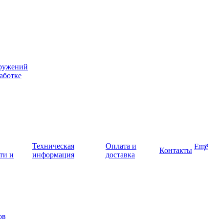
оружений
аботке
Техническая
Оплата и
Ещё
Контакты
ти и
информация
доставка
ов