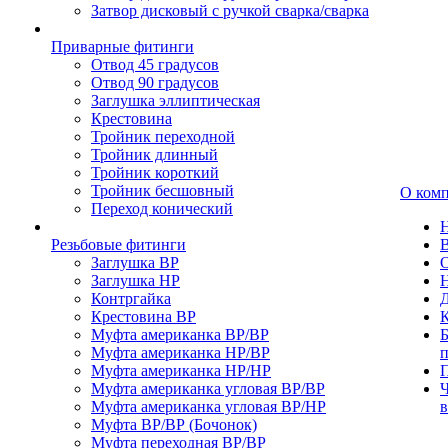
Затвор дисковый с ручкой сварка/сварка
Приварные фитинги
Отвод 45 градусов
Отвод 90 градусов
Заглушка эллиптическая
Крестовина
Тройник переходной
Тройник длинный
Тройник короткий
Тройник бесшовный
О ком
Переход конический
Резьбовые фитинги
Заглушка ВР
Заглушка НР
Контргайка
Крестовина ВР
К
Муфта американка ВР/ВР
Б
Муфта американка НР/ВР
Муфта американка НР/НР
П
Муфта американка угловая ВР/ВР
Ч
Муфта американка угловая ВР/НР
Муфта ВР/ВР (Бочонок)
Муфта переходная ВР/ВР