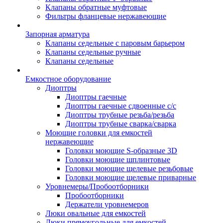
Клапаны обратные муфтовые
Фильтры фланцевые нержавеющие
Запорная арматура
Клапаны седельные с паровым барьером
Клапаны седельные ручные
Клапаны седельные
Емкостное оборудование
Диоптры
Диоптры гаечные
Диоптры гаечные сдвоенные c/c
Диоптры трубные резьба/резьба
Диоптры трубные сварка/сварка
Моющие головки для емкостей
нержавеющие
Головки моющие S-образные 3D
Головки моющие шплинтовые
Головки моющие щелевые резьбовые
Головки моющие щелевые приварные
Уровнемеры/Пробоотборники
Пробоотборники
Держатели уровнемеров
Люки овальные для емкостей
Люки прямоугольные для емкостей