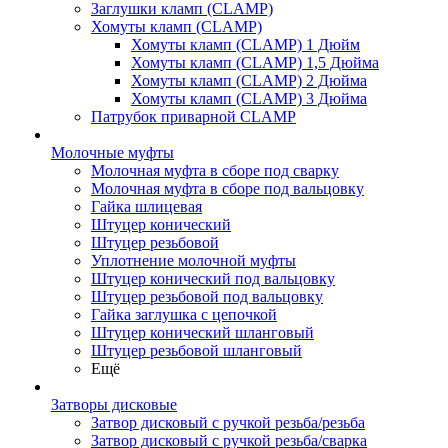
Заглушки кламп (CLAMP)
Хомуты кламп (CLAMP)
Хомуты кламп (CLAMP) 1 Дюйм
Хомуты кламп (CLAMP) 1,5 Дюйма
Хомуты кламп (CLAMP) 2 Дюйма
Хомуты кламп (CLAMP) 3 Дюйма
Патрубок приварной CLAMP
Молочные муфты
Молочная муфта в сборе под сварку
Молочная муфта в сборе под вальцовку
Гайка шлицевая
Штуцер конический
Штуцер резьбовой
Уплотнение молочной муфты
Штуцер конический под вальцовку
Штуцер резьбовой под вальцовку
Гайка заглушка с цепочкой
Штуцер конический шланговый
Штуцер резьбовой шланговый
Ещё
Затворы дисковые
Затвор дисковый с ручкой резьба/резьба
Затвор дисковый с ручкой резьба/сварка