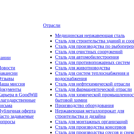
Отрасли
Медицинcкая нержавеющая сталь
Сталь для строительства зданий и со
Сталь для производства по рыбоперер
Сталь для очистных сооружений
Сталь для автомобилестроения
пании
Сталь для противопожарных систем
Новости
Сталь для животноводства
Вакансии
Сталь для систем теплоснабжения и
Отзывы
водоснабжения
Наша миссия
Сталь для нефтехимической отрасли
Документы
Сталь для фармацевтической отрасли
арьера в GoodWill
Сталь для химической промышленнос
лагодарственные
бытовой химии
письма
Производство оборудования
убличная оферта
Нержавеющая металлопрокат для
асто задаваемые
строительства и дизайна
вопросы
Сталь для монтажных организаций
Сталь для производства консервов
Сталь для производства соусов и снек