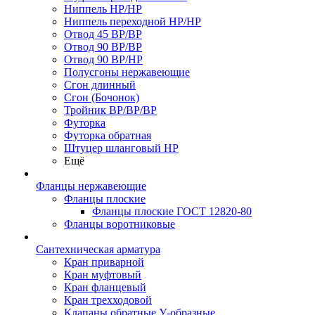
Ниппель НР/НР
Ниппель переходной НР/НР
Отвод 45 ВР/ВР
Отвод 90 ВР/ВР
Отвод 90 ВР/НР
Полусгоны нержавеющие
Сгон длинный
Сгон (Бочонок)
Тройник ВР/ВР/ВР
Футорка
Футорка обратная
Штуцер шланговый НР
Ещё
Фланцы нержавеющие
Фланцы плоские
Фланцы плоские ГОСТ 12820-80
Фланцы воротниковые
Сантехническая арматура
Кран приварной
Кран муфтовый
Кран фланцевый
Кран трехходовой
Клапаны обратные У-образные