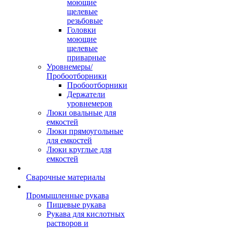
моющие
щелевые
резьбовые
Головки
моющие
щелевые
приварные
Уровнемеры/
Пробоотборники
Пробоотборники
Держатели
уровнемеров
Люки овальные для
емкостей
Люки прямоугольные
для емкостей
Люки круглые для
емкостей
Сварочные материалы
Промышленные рукава
Пищевые рукава
Рукава для кислотных
растворов и