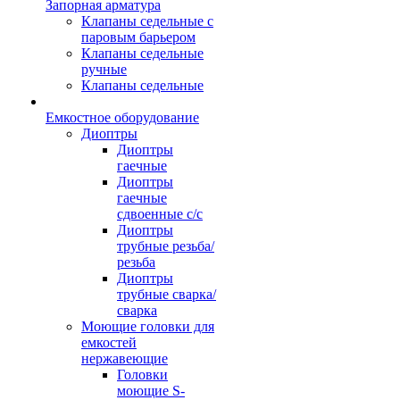
Запорная арматура
Клапаны седельные с
паровым барьером
Клапаны седельные
ручные
Клапаны седельные
Емкостное оборудование
Диоптры
Диоптры
гаечные
Диоптры
гаечные
сдвоенные c/c
Диоптры
трубные резьба/
резьба
Диоптры
трубные сварка/
сварка
Моющие головки для
емкостей
нержавеющие
Головки
моющие S-