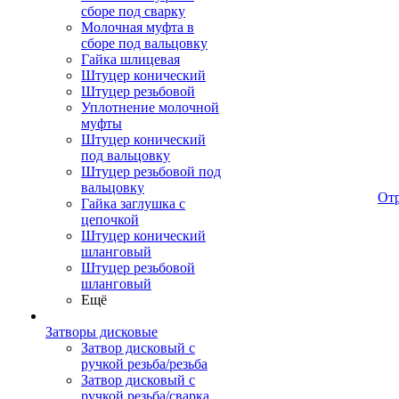
сборе под сварку
Молочная муфта в
сборе под вальцовку
Гайка шлицевая
Штуцер конический
Штуцер резьбовой
Уплотнение молочной
муфты
Штуцер конический
под вальцовку
Штуцер резьбовой под
вальцовку
От
Гайка заглушка с
цепочкой
Штуцер конический
шланговый
Штуцер резьбовой
шланговый
Ещё
Затворы дисковые
Затвор дисковый с
ручкой резьба/резьба
Затвор дисковый с
ручкой резьба/сварка