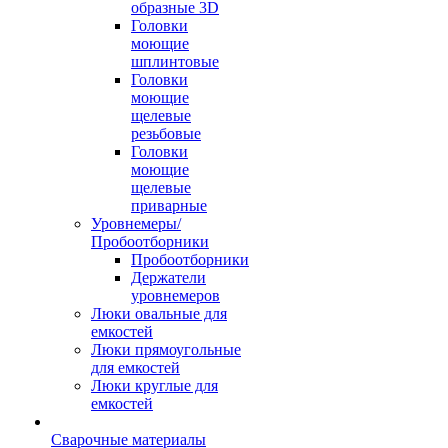
образные 3D
Головки
моющие
шплинтовые
Головки
моющие
щелевые
резьбовые
Головки
моющие
щелевые
приварные
Уровнемеры/
Пробоотборники
Пробоотборники
Держатели
уровнемеров
Люки овальные для
емкостей
Люки прямоугольные
для емкостей
Люки круглые для
емкостей
Сварочные материалы