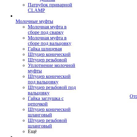
Патрубок приварной
CLAMP
Молочные муфты
Молочная муфта в
сборе под сварку
Молочная муфта в
сборе под вальцовку
Гайка шлицевая
Штуцер конический
Штуцер резьбовой
Уплотнение молочной
муфты
Штуцер конический
под вальцовку
Штуцер резьбовой под
вальцовку
От
Гайка заглушка с
цепочкой
Штуцер конический
шланговый
Штуцер резьбовой
шланговый
Ещё