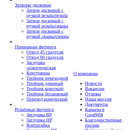
Затворы дисковые
Затвор дисковый с
ручкой резьба/резьба
Затвор дисковый с
ручкой резьба/сварка
Затвор дисковый с
ручкой сварка/сварка
Приварные фитинги
Отвод 45 градусов
Отвод 90 градусов
Заглушка
эллиптическая
Крестовина
О компании
Тройник переходной
Тройник длинный
Новости
Тройник короткий
Вакансии
Тройник бесшовный
Отзывы
Переход конический
Наша миссия
Документы
Резьбовые фитинги
Карьера в
Заглушка ВР
GoodWill
Заглушка НР
Благодарственные
Контргайка
письма