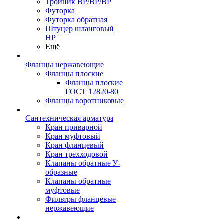
Тройник ВР/ВР/ВР
Футорка
Футорка обратная
Штуцер шланговый
НР
Ещё
Фланцы нержавеющие
Фланцы плоские
Фланцы плоские
ГОСТ 12820-80
Фланцы воротниковые
Сантехническая арматура
Кран приварной
Кран муфтовый
Кран фланцевый
Кран трехходовой
Клапаны обратные У-
образные
Клапаны обратные
муфтовые
Фильтры фланцевые
нержавеющие