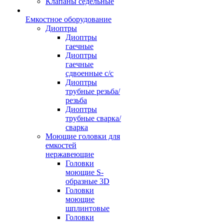
Клапаны седельные
Емкостное оборудование
Диоптры
Диоптры
гаечные
Диоптры
гаечные
сдвоенные c/c
Диоптры
трубные резьба/
резьба
Диоптры
трубные сварка/
сварка
Моющие головки для
емкостей
нержавеющие
Головки
моющие S-
образные 3D
Головки
моющие
шплинтовые
Головки