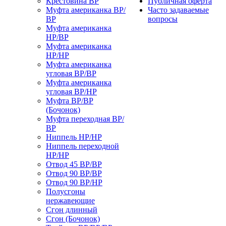
Крестовина ВР
Публичная оферта
Муфта американка ВР/
Часто задаваемые
ВР
вопросы
Муфта американка
НР/ВР
Муфта американка
НР/НР
Муфта американка
угловая ВР/ВР
Муфта американка
угловая ВР/НР
Муфта ВР/ВР
(Бочонок)
Муфта переходная ВР/
ВР
Ниппель НР/НР
Ниппель переходной
НР/НР
Отвод 45 ВР/ВР
Отвод 90 ВР/ВР
Отвод 90 ВР/НР
Полусгоны
нержавеющие
Сгон длинный
Сгон (Бочонок)