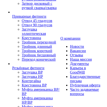
Затвор дисковый с
ручкой сварка/сварка
Приварные фитинги
Отвод 45 градусов
Отвод 90 градусов
Заглушка
эллиптическая
Крестовина
О компании
Тройник переходной
Тройник длинный
Новости
Тройник короткий
Вакансии
Тройник бесшовный
Отзывы
Переход конический
Наша миссия
Документы
Резьбовые фитинги
Карьера в
Заглушка ВР
GoodWill
Заглушка НР
Благодарственные
Контргайка
письма
Крестовина ВР
Публичная оферта
Муфта американка ВР/
Часто задаваемые
ВР
вопросы
Муфта американка
НР/ВР
Муфта американка