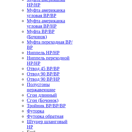
НР/НР
Муфта американка
угловая ВР/ВР
Муфта американка
угловая ВР/НР
Муфта ВР/ВР
(Бочонок)
Муфта переходная ВР/
ВР
Ниппель НР/НР
Ниппель переходной
НР/НР
Отвод 45 ВР/ВР
Отвод 90 ВР/ВР
Отвод 90 ВР/НР
Полусгоны
нержавеющие
Сгон длинный
Сгон (Бочонок)
Тройник ВР/ВР/ВР
Футорка
Футорка обратная
Штуцер шланговый
НР