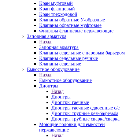
Кран муфтовый
Кран фланцевый
Кран трехходовой
Клапаны обратные У-образные
Клапаны обратные муфтовые
Фильтры фланцевые нержавеющие
Запорная арматура
Назад
Запорная арматура
Клапаны седельные с паровым барьером
Клапаны седельные ручные
Клапаны седельные
Емкостное оборудование
Назад
Емкостное оборудование
Диоптры
Назад
Диоптры
Диоптры гаечные
Диоптры гаечные сдвоенные c/c
Диоптры трубные резьба/резьба
Диоптры трубные сварка/сварка
Моющие головки для емкостей
нержавеющие
Назад