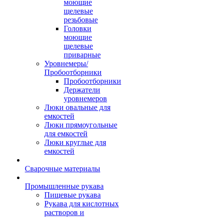
моющие
щелевые
резьбовые
Головки
моющие
щелевые
приварные
Уровнемеры/
Пробоотборники
Пробоотборники
Держатели
уровнемеров
Люки овальные для
емкостей
Люки прямоугольные
для емкостей
Люки круглые для
емкостей
Сварочные материалы
Промышленные рукава
Пищевые рукава
Рукава для кислотных
растворов и