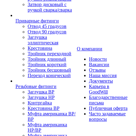
Затвор дисковый с
ручкой сварка/сварка
Приварные фитинги
Отвод 45 градусов
Отвод 90 градусов
Заглушка
эллиптическая
Крестовина
О компании
Тройник переходной
Тройник длинный
Новости
Тройник короткий
Вакансии
Тройник бесшовный
Отзывы
Переход конический
Наша миссия
Документы
Резьбовые фитинги
Карьера в
Заглушка ВР
GoodWill
Заглушка НР
Благодарственные
Контргайка
письма
Крестовина ВР
Публичная оферта
Муфта американка ВР/
Часто задаваемые
ВР
вопросы
Муфта американка
НР/ВР
Муфта американка