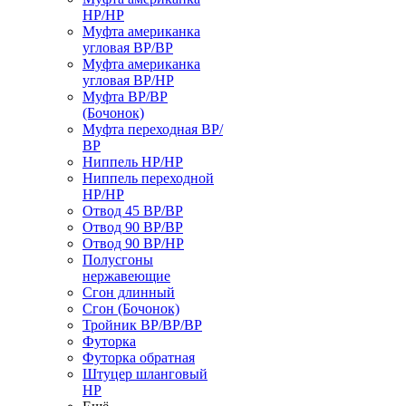
НР/НР
Муфта американка
угловая ВР/ВР
Муфта американка
угловая ВР/НР
Муфта ВР/ВР
(Бочонок)
Муфта переходная ВР/
ВР
Ниппель НР/НР
Ниппель переходной
НР/НР
Отвод 45 ВР/ВР
Отвод 90 ВР/ВР
Отвод 90 ВР/НР
Полусгоны
нержавеющие
Сгон длинный
Сгон (Бочонок)
Тройник ВР/ВР/ВР
Футорка
Футорка обратная
Штуцер шланговый
НР