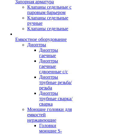
Запорная арматура
Клапаны седельные с
паровым барьером
Клапаны седельные
ручные
Клапаны седельные
Емкостное оборудование
Диоптры
Диоптры
гаечные
Диоптры
гаечные
сдвоенные c/c
Диоптры
трубные резьба/
резьба
Диоптры
трубные сварка/
сварка
Моющие головки для
емкостей
нержавеющие
Головки
моющие S-