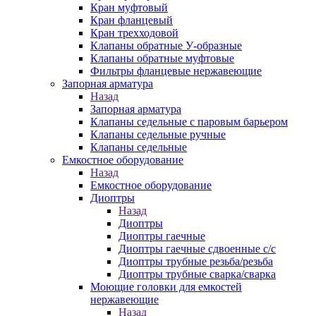
Кран муфтовый
Кран фланцевый
Кран трехходовой
Клапаны обратные У-образные
Клапаны обратные муфтовые
Фильтры фланцевые нержавеющие
Запорная арматура
Назад
Запорная арматура
Клапаны седельные с паровым барьером
Клапаны седельные ручные
Клапаны седельные
Емкостное оборудование
Назад
Емкостное оборудование
Диоптры
Назад
Диоптры
Диоптры гаечные
Диоптры гаечные сдвоенные c/c
Диоптры трубные резьба/резьба
Диоптры трубные сварка/сварка
Моющие головки для емкостей
нержавеющие
Назад