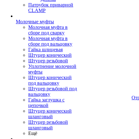
Патрубок приварной
CLAMP
Молочные муфты
Молочная муфта в
сборе под сварку
Молочная муфта в
сборе под вальцовку
Гайка шлицевая
Штуцер конический
Штуцер резьбовой
Уплотнение молочной
муфты
Штуцер конический
под вальцовку
Штуцер резьбовой под
вальцовку
От
Гайка заглушка с
цепочкой
Штуцер конический
шланговый
Штуцер резьбовой
шланговый
Ещё