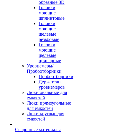
образные 3D
Головки
моющие
шплинтовые
Головки
моющие
щелевые
резьбовые
Головки
моющие
щелевые
приварные
Уровнемеры/
Пробоотборники
Пробоотборники
Держатели
уровнемеров
Люки овальные для
емкостей
Люки прямоугольные
для емкостей
Люки круглые для
емкостей
Сварочные материалы