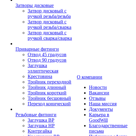
Затворы дисковые
Затвор дисковый с
ручкой резьба/резьба
Затвор дисковый с
ручкой резьба/сварка
Затвор дисковый с
ручкой сварка/сварка
Приварные фитинги
Отвод 45 градусов
Отвод 90 градусов
Заглушка
эллиптическая
Крестовина
О компании
Тройник переходной
Тройник длинный
Новости
Тройник короткий
Вакансии
Тройник бесшовный
Отзывы
Переход конический
Наша миссия
Документы
Резьбовые фитинги
Карьера в
Заглушка ВР
GoodWill
Заглушка НР
Благодарственные
Контргайка
письма