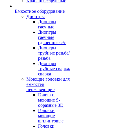
Клапаны седельные
Емкостное оборудование
Диоптры
Диоптры
гаечные
Диоптры
гаечные
сдвоенные c/c
Диоптры
трубные резьба/
резьба
Диоптры
трубные сварка/
сварка
Моющие головки для
емкостей
нержавеющие
Головки
моющие S-
образные 3D
Головки
моющие
шплинтовые
Головки