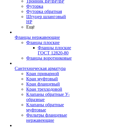
Тройник ВР/ВР/ВР
Футорка
Футорка обратная
Штуцер шланговый
НР
Ещё
Фланцы нержавеющие
Фланцы плоские
Фланцы плоские
ГОСТ 12820-80
Фланцы воротниковые
Сантехническая арматура
Кран приварной
Кран муфтовый
Кран фланцевый
Кран трехходовой
Клапаны обратные У-
образные
Клапаны обратные
муфтовые
Фильтры фланцевые
нержавеющие