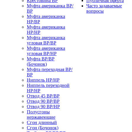
Крестовина ВР
Публичная оферта
Муфта американка ВР/
Часто задаваемые
ВР
вопросы
Муфта американка
НР/ВР
Муфта американка
НР/НР
Муфта американка
угловая ВР/ВР
Муфта американка
угловая ВР/НР
Муфта ВР/ВР
(Бочонок)
Муфта переходная ВР/
ВР
Ниппель НР/НР
Ниппель переходной
НР/НР
Отвод 45 ВР/ВР
Отвод 90 ВР/ВР
Отвод 90 ВР/НР
Полусгоны
нержавеющие
Сгон длинный
Сгон (Бочонок)