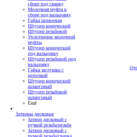
сборе под сварку
Молочная муфта в
сборе под вальцовку
Гайка шлицевая
Штуцер конический
Штуцер резьбовой
Уплотнение молочной
муфты
Штуцер конический
под вальцовку
Штуцер резьбовой под
вальцовку
От
Гайка заглушка с
цепочкой
Штуцер конический
шланговый
Штуцер резьбовой
шланговый
Ещё
Затворы дисковые
Затвор дисковый с
ручкой резьба/резьба
Затвор дисковый с
ручкой резьба/сварка