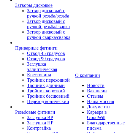
Затворы дисковые
Затвор дисковый с
ручкой резьба/резьба
Затвор дисковый с
ручкой резьба/сварка
Затвор дисковый с
ручкой сварка/сварка
Приварные фитинги
Отвод 45 градусов
Отвод 90 градусов
Заглушка
эллиптическая
Крестовина
О компании
Тройник переходной
Тройник длинный
Новости
Тройник короткий
Вакансии
Тройник бесшовный
Отзывы
Переход конический
Наша миссия
Документы
Резьбовые фитинги
Карьера в
Заглушка ВР
GoodWill
Заглушка НР
Благодарственные
Контргайка
письма