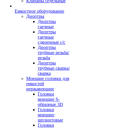
Клапаны седельные
Емкостное оборудование
Диоптры
Диоптры
гаечные
Диоптры
гаечные
сдвоенные c/c
Диоптры
трубные резьба/
резьба
Диоптры
трубные сварка/
сварка
Моющие головки для
емкостей
нержавеющие
Головки
моющие S-
образные 3D
Головки
моющие
шплинтовые
Головки