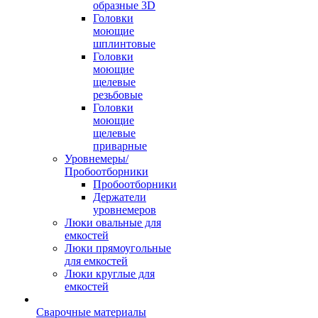
образные 3D
Головки
моющие
шплинтовые
Головки
моющие
щелевые
резьбовые
Головки
моющие
щелевые
приварные
Уровнемеры/
Пробоотборники
Пробоотборники
Держатели
уровнемеров
Люки овальные для
емкостей
Люки прямоугольные
для емкостей
Люки круглые для
емкостей
Сварочные материалы