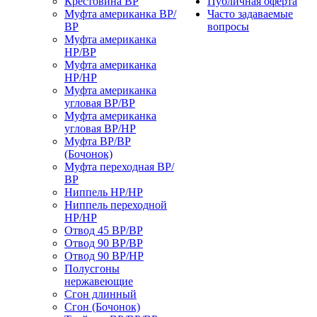
Крестовина ВР
Публичная оферта
Муфта американка ВР/
Часто задаваемые
ВР
вопросы
Муфта американка
НР/ВР
Муфта американка
НР/НР
Муфта американка
угловая ВР/ВР
Муфта американка
угловая ВР/НР
Муфта ВР/ВР
(Бочонок)
Муфта переходная ВР/
ВР
Ниппель НР/НР
Ниппель переходной
НР/НР
Отвод 45 ВР/ВР
Отвод 90 ВР/ВР
Отвод 90 ВР/НР
Полусгоны
нержавеющие
Сгон длинный
Сгон (Бочонок)