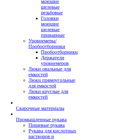
моющие
щелевые
резьбовые
Головки
моющие
щелевые
приварные
Уровнемеры/
Пробоотборники
Пробоотборники
Держатели
уровнемеров
Люки овальные для
емкостей
Люки прямоугольные
для емкостей
Люки круглые для
емкостей
Сварочные материалы
Промышленные рукава
Пищевые рукава
Рукава для кислотных
растворов и