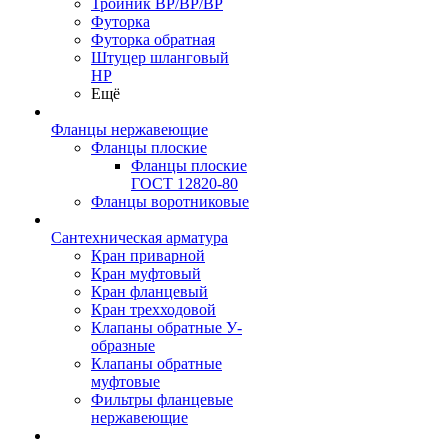
Тройник ВР/ВР/ВР
Футорка
Футорка обратная
Штуцер шланговый
НР
Ещё
Фланцы нержавеющие
Фланцы плоские
Фланцы плоские
ГОСТ 12820-80
Фланцы воротниковые
Сантехническая арматура
Кран приварной
Кран муфтовый
Кран фланцевый
Кран трехходовой
Клапаны обратные У-
образные
Клапаны обратные
муфтовые
Фильтры фланцевые
нержавеющие