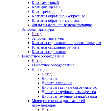
Кран муфтовый
Кран фланцевый
Кран трехходовой
Клапаны обратные У-образные
Клапаны обратные муфтовые
Фильтры фланцевые нержавеющие
Запорная арматура
Назад
Запорная арматура
Клапаны седельные с паровым барьером
Клапаны седельные ручные
Клапаны седельные
Емкостное оборудование
Назад
Емкостное оборудование
Диоптры
Назад
Диоптры
Диоптры гаечные
Диоптры гаечные сдвоенные c/c
Диоптры трубные резьба/резьба
Диоптры трубные сварка/сварка
Моющие головки для емкостей
нержавеющие
Назад