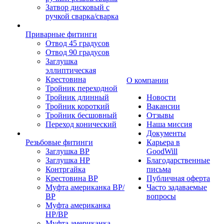
Затвор дисковый с
ручкой сварка/сварка
Приварные фитинги
Отвод 45 градусов
Отвод 90 градусов
Заглушка
эллиптическая
Крестовина
О компании
Тройник переходной
Тройник длинный
Новости
Тройник короткий
Вакансии
Тройник бесшовный
Отзывы
Переход конический
Наша миссия
Документы
Резьбовые фитинги
Карьера в
Заглушка ВР
GoodWill
Заглушка НР
Благодарственные
Контргайка
письма
Крестовина ВР
Публичная оферта
Муфта американка ВР/
Часто задаваемые
ВР
вопросы
Муфта американка
НР/ВР
Муфта американка