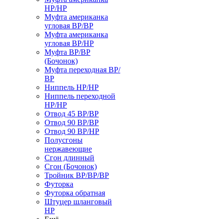
НР/НР
Муфта американка
угловая ВР/ВР
Муфта американка
угловая ВР/НР
Муфта ВР/ВР
(Бочонок)
Муфта переходная ВР/
ВР
Ниппель НР/НР
Ниппель переходной
НР/НР
Отвод 45 ВР/ВР
Отвод 90 ВР/ВР
Отвод 90 ВР/НР
Полусгоны
нержавеющие
Сгон длинный
Сгон (Бочонок)
Тройник ВР/ВР/ВР
Футорка
Футорка обратная
Штуцер шланговый
НР