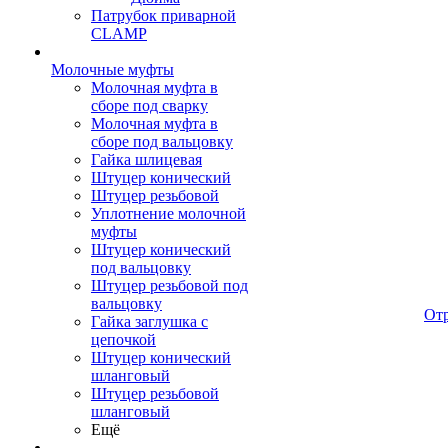
Патрубок приварной
CLAMP
Молочные муфты
Молочная муфта в
сборе под сварку
Молочная муфта в
сборе под вальцовку
Гайка шлицевая
Штуцер конический
Штуцер резьбовой
Уплотнение молочной
муфты
Штуцер конический
под вальцовку
Штуцер резьбовой под
вальцовку
От
Гайка заглушка с
цепочкой
Штуцер конический
шланговый
Штуцер резьбовой
шланговый
Ещё