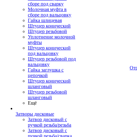
сборе под сварку
Молочная муфта в
сборе под вальцовку
Гайка шлицевая
Штуцер конический
Штуцер резьбовой
Уплотнение молочной
муфты
Штуцер конический
под вальцовку
Штуцер резьбовой под
вальцовку
От
Гайка заглушка с
цепочкой
Штуцер конический
шланговый
Штуцер резьбовой
шланговый
Ещё
Затворы дисковые
Затвор дисковый с
ручкой резьба/резьба
Затвор дисковый с
ручкой резьба/сварка