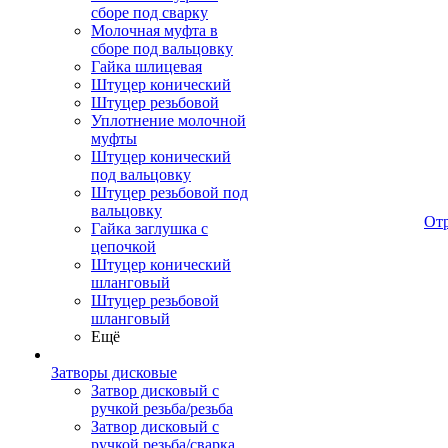
сборе под сварку
Молочная муфта в
сборе под вальцовку
Гайка шлицевая
Штуцер конический
Штуцер резьбовой
Уплотнение молочной
муфты
Штуцер конический
под вальцовку
Штуцер резьбовой под
вальцовку
От
Гайка заглушка с
цепочкой
Штуцер конический
шланговый
Штуцер резьбовой
шланговый
Ещё
Затворы дисковые
Затвор дисковый с
ручкой резьба/резьба
Затвор дисковый с
ручкой резьба/сварка