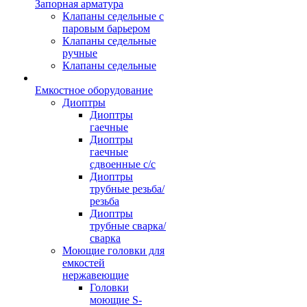
Запорная арматура
Клапаны седельные с
паровым барьером
Клапаны седельные
ручные
Клапаны седельные
Емкостное оборудование
Диоптры
Диоптры
гаечные
Диоптры
гаечные
сдвоенные c/c
Диоптры
трубные резьба/
резьба
Диоптры
трубные сварка/
сварка
Моющие головки для
емкостей
нержавеющие
Головки
моющие S-