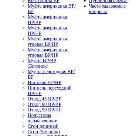
Крестовина ВР
Публичная оферта
Муфта американка ВР/
Часто задаваемые
ВР
вопросы
Муфта американка
НР/ВР
Муфта американка
НР/НР
Муфта американка
угловая ВР/ВР
Муфта американка
угловая ВР/НР
Муфта ВР/ВР
(Бочонок)
Муфта переходная ВР/
ВР
Ниппель НР/НР
Ниппель переходной
НР/НР
Отвод 45 ВР/ВР
Отвод 90 ВР/ВР
Отвод 90 ВР/НР
Полусгоны
нержавеющие
Сгон длинный
Сгон (Бочонок)