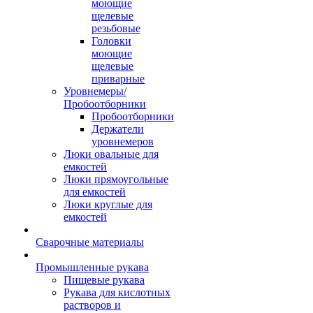
моющие
щелевые
резьбовые
Головки
моющие
щелевые
приварные
Уровнемеры/
Пробоотборники
Пробоотборники
Держатели
уровнемеров
Люки овальные для
емкостей
Люки прямоугольные
для емкостей
Люки круглые для
емкостей
Сварочные материалы
Промышленные рукава
Пищевые рукава
Рукава для кислотных
растворов и