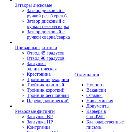
Затворы дисковые
Затвор дисковый с
ручкой резьба/резьба
Затвор дисковый с
ручкой резьба/сварка
Затвор дисковый с
ручкой сварка/сварка
Приварные фитинги
Отвод 45 градусов
Отвод 90 градусов
Заглушка
эллиптическая
Крестовина
О компании
Тройник переходной
Тройник длинный
Новости
Тройник короткий
Вакансии
Тройник бесшовный
Отзывы
Переход конический
Наша миссия
Документы
Резьбовые фитинги
Карьера в
Заглушка ВР
GoodWill
Заглушка НР
Благодарственные
Контргайка
письма