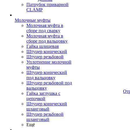
Патрубок приварной
CLAMP
Молочные муфты
Молочная муфта в
сборе под сварку
Молочная муфта в
сборе под вальцовку
Гайка шлицевая
Штуцер конический
Штуцер резьбовой
Уплотнение молочной
муфты
Штуцер конический
под вальцовку
Штуцер резьбовой под
вальцовку
От
Гайка заглушка с
цепочкой
Штуцер конический
шланговый
Штуцер резьбовой
шланговый
Ещё