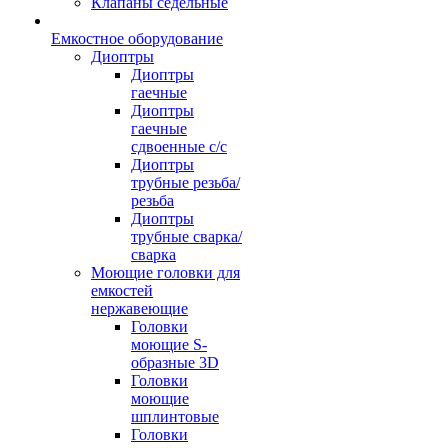
Клапаны седельные
Емкостное оборудование
Диоптры
Диоптры
гаечные
Диоптры
гаечные
сдвоенные c/c
Диоптры
трубные резьба/
резьба
Диоптры
трубные сварка/
сварка
Моющие головки для
емкостей
нержавеющие
Головки
моющие S-
образные 3D
Головки
моющие
шплинтовые
Головки