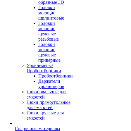
образные 3D
Головки
моющие
шплинтовые
Головки
моющие
щелевые
резьбовые
Головки
моющие
щелевые
приварные
Уровнемеры/
Пробоотборники
Пробоотборники
Держатели
уровнемеров
Люки овальные для
емкостей
Люки прямоугольные
для емкостей
Люки круглые для
емкостей
Сварочные материалы