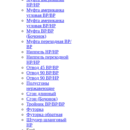
НР/НР
Муфта американка
угловая ВР/ВР
Муфта американка
угловая ВР/НР
Муфта ВР/ВР
(Бочонок)
Муфта переходная ВР/
ВР
Ниппель НР/НР
Ниппель переходной
НР/НР
Отвод 45 ВР/ВР
Отвод 90 ВР/ВР
Отвод 90 ВР/НР
Полусгоны
нержавеющие
Сгон длинный
Сгон (Бочонок)
Тройник ВР/ВР/ВР
Футорка
Футорка обратная
Штуцер шланговый
НР