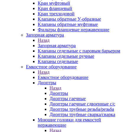
Кран муфтовый
Кран фланцевый
Кран трехходовой
Клапаны обратные У-образные
Клапаны обратные муфтовые
Фильтры фланцевые нержавеющие
Запорная арматура
Назад
Запорная арматура
Клапаны седельные с паровым барьером
Клапаны седельные ручные
Клапаны седельные
Емкостное оборудование
Назад
Емкостное оборудование
Диоптры
Назад
Диоптры
Диоптры гаечные
Диоптры гаечные сдвоенные c/c
Диоптры трубные резьба/резьба
Диоптры трубные сварка/сварка
Моющие головки для емкостей
нержавеющие
Назад