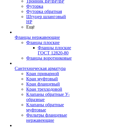
Тройник ВР/ВР/ВР
Футорка
Футорка обратная
Штуцер шланговый
НР
Ещё
Фланцы нержавеющие
Фланцы плоские
Фланцы плоские
ГОСТ 12820-80
Фланцы воротниковые
Сантехническая арматура
Кран приварной
Кран муфтовый
Кран фланцевый
Кран трехходовой
Клапаны обратные У-
образные
Клапаны обратные
муфтовые
Фильтры фланцевые
нержавеющие