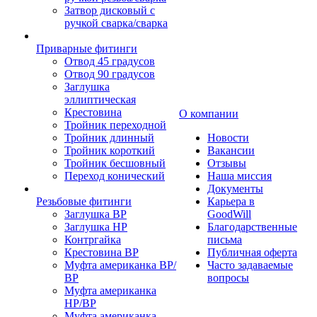
Затвор дисковый с
ручкой сварка/сварка
Приварные фитинги
Отвод 45 градусов
Отвод 90 градусов
Заглушка
эллиптическая
Крестовина
О компании
Тройник переходной
Тройник длинный
Новости
Тройник короткий
Вакансии
Тройник бесшовный
Отзывы
Переход конический
Наша миссия
Документы
Резьбовые фитинги
Карьера в
Заглушка ВР
GoodWill
Заглушка НР
Благодарственные
Контргайка
письма
Крестовина ВР
Публичная оферта
Муфта американка ВР/
Часто задаваемые
ВР
вопросы
Муфта американка
НР/ВР
Муфта американка