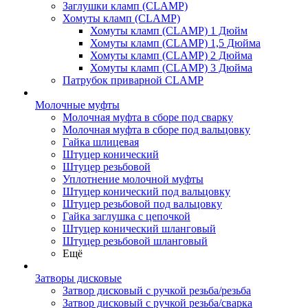
Заглушки кламп (CLAMP)
Хомуты кламп (CLAMP)
Хомуты кламп (CLAMP) 1 Дюйм
Хомуты кламп (CLAMP) 1,5 Дюйма
Хомуты кламп (CLAMP) 2 Дюйма
Хомуты кламп (CLAMP) 3 Дюйма
Патрубок приварной CLAMP
Молочные муфты
Молочная муфта в сборе под сварку
Молочная муфта в сборе под вальцовку
Гайка шлицевая
Штуцер конический
Штуцер резьбовой
Уплотнение молочной муфты
Штуцер конический под вальцовку
Штуцер резьбовой под вальцовку
Гайка заглушка с цепочкой
Штуцер конический шланговый
Штуцер резьбовой шланговый
Ещё
Затворы дисковые
Затвор дисковый с ручкой резьба/резьба
Затвор дисковый с ручкой резьба/сварка