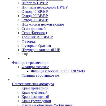
Ниппель НР/НР
Ниппель переходной НР/НР
Отвод 45 ВР/ВР
Отвод 90 ВР/ВР
Отвод 90 ВР/НР
Полусгоны нержавеющие
Сгон длинный
Сгон (Бочонок)
Тройник ВР/ВР/ВР
Футорка
Футорка обратная
Штуцер шланговый НР
Ещё
Фланцы нержавеющие
Фланцы плоские
Фланцы плоские ГОСТ 12820-80
Фланцы воротниковые
Сантехническая арматура
Кран приварной
Кран муфтовый
Кран фланцевый
Кран трехходовой
Клапаны обратные У-образные