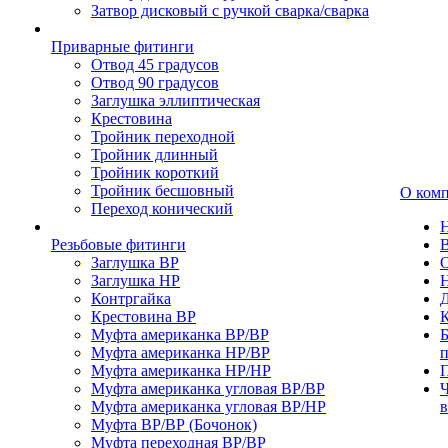
Затвор дисковый с ручкой сварка/сварка
Приварные фитинги
Отвод 45 градусов
Отвод 90 градусов
Заглушка эллиптическая
Крестовина
Тройник переходной
Тройник длинный
Тройник короткий
Тройник бесшовный
О ком
Переход конический
Резьбовые фитинги
Заглушка ВР
Заглушка НР
Контргайка
Крестовина ВР
К
Муфта американка ВР/ВР
Б
Муфта американка НР/ВР
Муфта американка НР/НР
П
Муфта американка угловая ВР/ВР
Ч
Муфта американка угловая ВР/НР
Муфта ВР/ВР (Бочонок)
Муфта переходная ВР/ВР