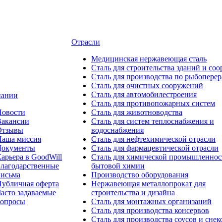
Отрасли
Медицинcкая нержавеющая сталь
Сталь для строительства зданий и со
Сталь для производства по рыбоперер
Сталь для очистных сооружений
Сталь для автомобилестроения
пании
Сталь для противопожарных систем
Новости
Сталь для животноводства
Вакансии
Сталь для систем теплоснабжения и
Отзывы
водоснабжения
Наша миссия
Сталь для нефтехимической отрасли
Документы
Сталь для фармацевтической отрасли
арьера в GoodWill
Сталь для химической промышленнос
лагодарственные
бытовой химии
письма
Производство оборудования
убличная оферта
Нержавеющая металлопрокат для
асто задаваемые
строительства и дизайна
вопросы
Сталь для монтажных организаций
Сталь для производства консервов
Сталь для производства соусов и снек