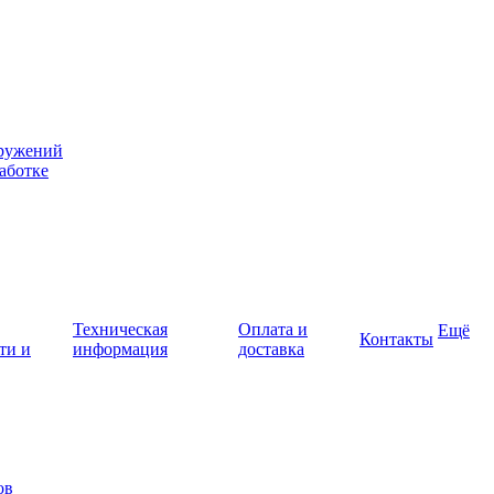
оружений
аботке
Техническая
Оплата и
Ещё
Контакты
ти и
информация
доставка
ов