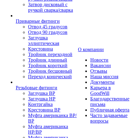
Затвор дисковый с
ручкой сварка/сварка
Приварные фитинги
Отвод 45 градусов
Отвод 90 градусов
Заглушка
эллиптическая
Крестовина
О компании
Тройник переходной
Тройник длинный
Новости
Тройник короткий
Вакансии
Тройник бесшовный
Отзывы
Переход конический
Наша миссия
Документы
Резьбовые фитинги
Карьера в
Заглушка ВР
GoodWill
Заглушка НР
Благодарственные
Контргайка
письма
Крестовина ВР
Публичная оферта
Муфта американка ВР/
Часто задаваемые
ВР
вопросы
Муфта американка
НР/ВР
Муфта американка