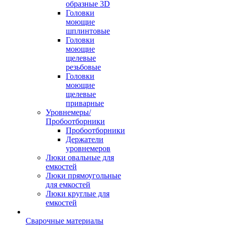
образные 3D
Головки
моющие
шплинтовые
Головки
моющие
щелевые
резьбовые
Головки
моющие
щелевые
приварные
Уровнемеры/
Пробоотборники
Пробоотборники
Держатели
уровнемеров
Люки овальные для
емкостей
Люки прямоугольные
для емкостей
Люки круглые для
емкостей
Сварочные материалы