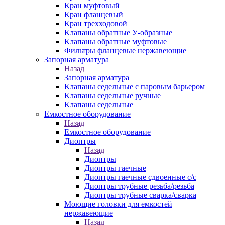
Кран муфтовый
Кран фланцевый
Кран трехходовой
Клапаны обратные У-образные
Клапаны обратные муфтовые
Фильтры фланцевые нержавеющие
Запорная арматура
Назад
Запорная арматура
Клапаны седельные с паровым барьером
Клапаны седельные ручные
Клапаны седельные
Емкостное оборудование
Назад
Емкостное оборудование
Диоптры
Назад
Диоптры
Диоптры гаечные
Диоптры гаечные сдвоенные c/c
Диоптры трубные резьба/резьба
Диоптры трубные сварка/сварка
Моющие головки для емкостей
нержавеющие
Назад