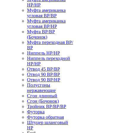
НР/НР
Муфта американка
угловая ВР/ВР
Муфта американка
угловая ВР/НР
Муфта ВР/ВР
(Бочонок)
Муфта переходная ВР/
ВР
Ниппель НР/НР
Ниппель переходной
НР/НР
Отвод 45 ВР/ВР
Отвод 90 ВР/ВР
Отвод 90 ВР/НР
Полусгоны
нержавеющие
Сгон длинный
Сгон (Бочонок)
Тройник ВР/ВР/ВР
Футорка
Футорка обратная
Штуцер шланговый
НР