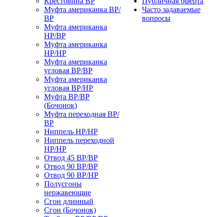
Крестовина ВР
Публичная оферта
Муфта американка ВР/
Часто задаваемые
ВР
вопросы
Муфта американка
НР/ВР
Муфта американка
НР/НР
Муфта американка
угловая ВР/ВР
Муфта американка
угловая ВР/НР
Муфта ВР/ВР
(Бочонок)
Муфта переходная ВР/
ВР
Ниппель НР/НР
Ниппель переходной
НР/НР
Отвод 45 ВР/ВР
Отвод 90 ВР/ВР
Отвод 90 ВР/НР
Полусгоны
нержавеющие
Сгон длинный
Сгон (Бочонок)