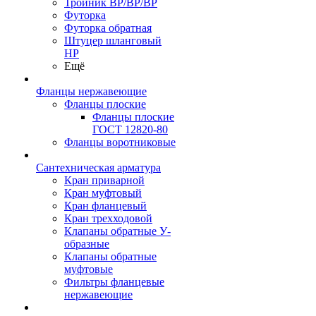
Тройник ВР/ВР/ВР
Футорка
Футорка обратная
Штуцер шланговый
НР
Ещё
Фланцы нержавеющие
Фланцы плоские
Фланцы плоские
ГОСТ 12820-80
Фланцы воротниковые
Сантехническая арматура
Кран приварной
Кран муфтовый
Кран фланцевый
Кран трехходовой
Клапаны обратные У-
образные
Клапаны обратные
муфтовые
Фильтры фланцевые
нержавеющие