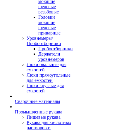
моющие
щелевые
резьбовые
Головки
моющие
щелевые
приварные
Уровнемеры/
Пробоотборники
Пробоотборники
Держатели
уровнемеров
Люки овальные для
емкостей
Люки прямоугольные
для емкостей
Люки круглые для
емкостей
Сварочные материалы
Промышленные рукава
Пищевые рукава
Рукава для кислотных
растворов и