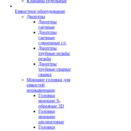
Клапаны седельные
Емкостное оборудование
Диоптры
Диоптры
гаечные
Диоптры
гаечные
сдвоенные c/c
Диоптры
трубные резьба/
резьба
Диоптры
трубные сварка/
сварка
Моющие головки для
емкостей
нержавеющие
Головки
моющие S-
образные 3D
Головки
моющие
шплинтовые
Головки