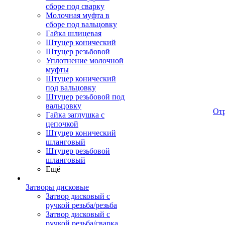
сборе под сварку
Молочная муфта в
сборе под вальцовку
Гайка шлицевая
Штуцер конический
Штуцер резьбовой
Уплотнение молочной
муфты
Штуцер конический
под вальцовку
Штуцер резьбовой под
вальцовку
От
Гайка заглушка с
цепочкой
Штуцер конический
шланговый
Штуцер резьбовой
шланговый
Ещё
Затворы дисковые
Затвор дисковый с
ручкой резьба/резьба
Затвор дисковый с
ручкой резьба/сварка