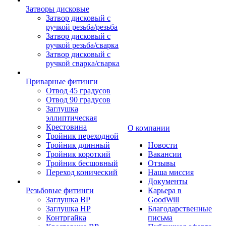
Затворы дисковые
Затвор дисковый с
ручкой резьба/резьба
Затвор дисковый с
ручкой резьба/сварка
Затвор дисковый с
ручкой сварка/сварка
Приварные фитинги
Отвод 45 градусов
Отвод 90 градусов
Заглушка
эллиптическая
Крестовина
О компании
Тройник переходной
Тройник длинный
Новости
Тройник короткий
Вакансии
Тройник бесшовный
Отзывы
Переход конический
Наша миссия
Документы
Резьбовые фитинги
Карьера в
Заглушка ВР
GoodWill
Заглушка НР
Благодарственные
Контргайка
письма