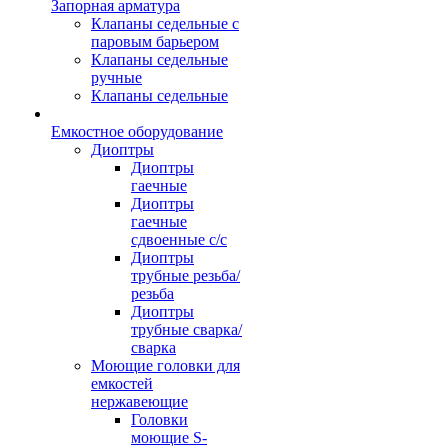
Запорная арматура
Клапаны седельные с
паровым барьером
Клапаны седельные
ручные
Клапаны седельные
Емкостное оборудование
Диоптры
Диоптры
гаечные
Диоптры
гаечные
сдвоенные c/c
Диоптры
трубные резьба/
резьба
Диоптры
трубные сварка/
сварка
Моющие головки для
емкостей
нержавеющие
Головки
моющие S-