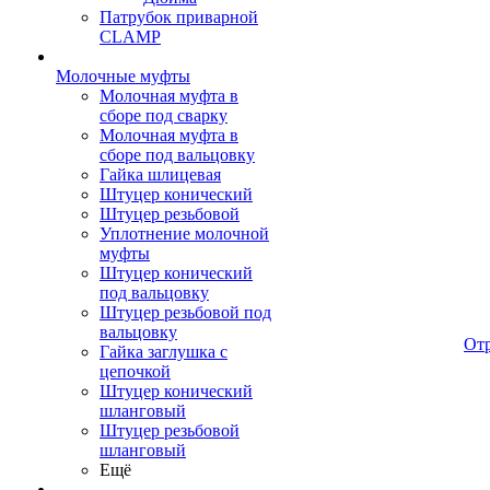
Патрубок приварной
CLAMP
Молочные муфты
Молочная муфта в
сборе под сварку
Молочная муфта в
сборе под вальцовку
Гайка шлицевая
Штуцер конический
Штуцер резьбовой
Уплотнение молочной
муфты
Штуцер конический
под вальцовку
Штуцер резьбовой под
вальцовку
От
Гайка заглушка с
цепочкой
Штуцер конический
шланговый
Штуцер резьбовой
шланговый
Ещё