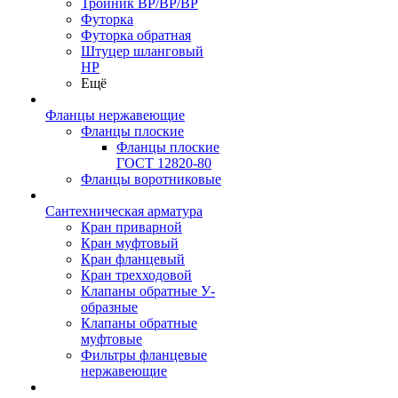
Тройник ВР/ВР/ВР
Футорка
Футорка обратная
Штуцер шланговый
НР
Ещё
Фланцы нержавеющие
Фланцы плоские
Фланцы плоские
ГОСТ 12820-80
Фланцы воротниковые
Сантехническая арматура
Кран приварной
Кран муфтовый
Кран фланцевый
Кран трехходовой
Клапаны обратные У-
образные
Клапаны обратные
муфтовые
Фильтры фланцевые
нержавеющие