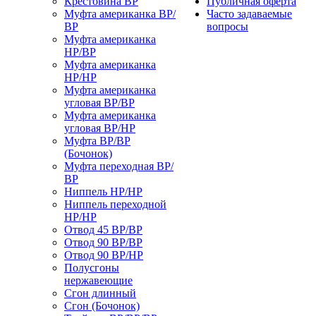
Крестовина ВР
Публичная оферта
Муфта американка ВР/
Часто задаваемые
ВР
вопросы
Муфта американка
НР/ВР
Муфта американка
НР/НР
Муфта американка
угловая ВР/ВР
Муфта американка
угловая ВР/НР
Муфта ВР/ВР
(Бочонок)
Муфта переходная ВР/
ВР
Ниппель НР/НР
Ниппель переходной
НР/НР
Отвод 45 ВР/ВР
Отвод 90 ВР/ВР
Отвод 90 ВР/НР
Полусгоны
нержавеющие
Сгон длинный
Сгон (Бочонок)