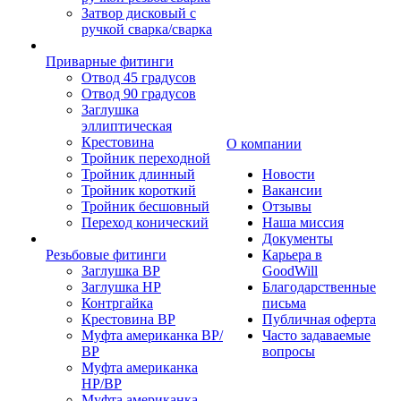
Затвор дисковый с
ручкой сварка/сварка
Приварные фитинги
Отвод 45 градусов
Отвод 90 градусов
Заглушка
эллиптическая
Крестовина
О компании
Тройник переходной
Тройник длинный
Новости
Тройник короткий
Вакансии
Тройник бесшовный
Отзывы
Переход конический
Наша миссия
Документы
Резьбовые фитинги
Карьера в
Заглушка ВР
GoodWill
Заглушка НР
Благодарственные
Контргайка
письма
Крестовина ВР
Публичная оферта
Муфта американка ВР/
Часто задаваемые
ВР
вопросы
Муфта американка
НР/ВР
Муфта американка