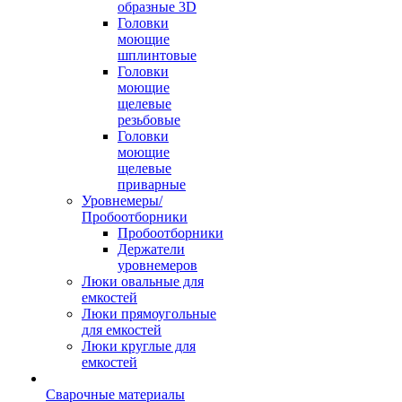
образные 3D
Головки
моющие
шплинтовые
Головки
моющие
щелевые
резьбовые
Головки
моющие
щелевые
приварные
Уровнемеры/
Пробоотборники
Пробоотборники
Держатели
уровнемеров
Люки овальные для
емкостей
Люки прямоугольные
для емкостей
Люки круглые для
емкостей
Сварочные материалы