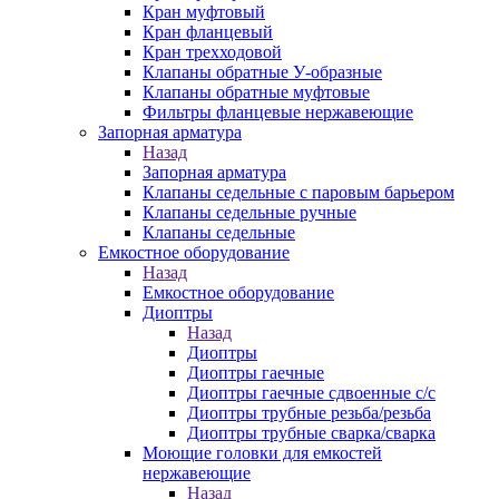
Кран муфтовый
Кран фланцевый
Кран трехходовой
Клапаны обратные У-образные
Клапаны обратные муфтовые
Фильтры фланцевые нержавеющие
Запорная арматура
Назад
Запорная арматура
Клапаны седельные с паровым барьером
Клапаны седельные ручные
Клапаны седельные
Емкостное оборудование
Назад
Емкостное оборудование
Диоптры
Назад
Диоптры
Диоптры гаечные
Диоптры гаечные сдвоенные c/c
Диоптры трубные резьба/резьба
Диоптры трубные сварка/сварка
Моющие головки для емкостей
нержавеющие
Назад