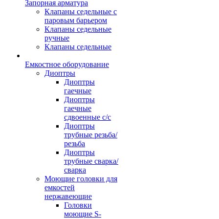
Запорная арматура
Клапаны седельные с
паровым барьером
Клапаны седельные
ручные
Клапаны седельные
Емкостное оборудование
Диоптры
Диоптры
гаечные
Диоптры
гаечные
сдвоенные c/c
Диоптры
трубные резьба/
резьба
Диоптры
трубные сварка/
сварка
Моющие головки для
емкостей
нержавеющие
Головки
моющие S-