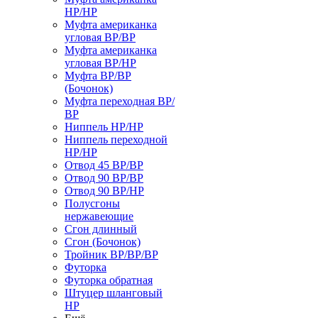
НР/НР
Муфта американка
угловая ВР/ВР
Муфта американка
угловая ВР/НР
Муфта ВР/ВР
(Бочонок)
Муфта переходная ВР/
ВР
Ниппель НР/НР
Ниппель переходной
НР/НР
Отвод 45 ВР/ВР
Отвод 90 ВР/ВР
Отвод 90 ВР/НР
Полусгоны
нержавеющие
Сгон длинный
Сгон (Бочонок)
Тройник ВР/ВР/ВР
Футорка
Футорка обратная
Штуцер шланговый
НР