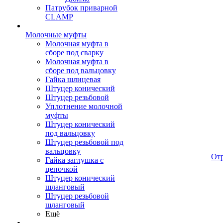
Патрубок приварной
CLAMP
Молочные муфты
Молочная муфта в
сборе под сварку
Молочная муфта в
сборе под вальцовку
Гайка шлицевая
Штуцер конический
Штуцер резьбовой
Уплотнение молочной
муфты
Штуцер конический
под вальцовку
Штуцер резьбовой под
вальцовку
От
Гайка заглушка с
цепочкой
Штуцер конический
шланговый
Штуцер резьбовой
шланговый
Ещё