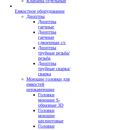
Клапаны седельные
Емкостное оборудование
Диоптры
Диоптры
гаечные
Диоптры
гаечные
сдвоенные c/c
Диоптры
трубные резьба/
резьба
Диоптры
трубные сварка/
сварка
Моющие головки для
емкостей
нержавеющие
Головки
моющие S-
образные 3D
Головки
моющие
шплинтовые
Головки