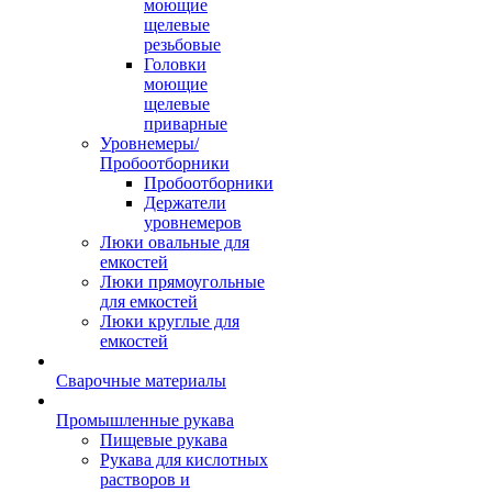
моющие
щелевые
резьбовые
Головки
моющие
щелевые
приварные
Уровнемеры/
Пробоотборники
Пробоотборники
Держатели
уровнемеров
Люки овальные для
емкостей
Люки прямоугольные
для емкостей
Люки круглые для
емкостей
Сварочные материалы
Промышленные рукава
Пищевые рукава
Рукава для кислотных
растворов и