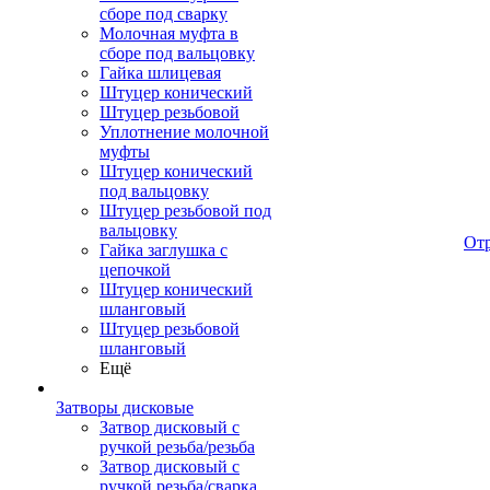
сборе под сварку
Молочная муфта в
сборе под вальцовку
Гайка шлицевая
Штуцер конический
Штуцер резьбовой
Уплотнение молочной
муфты
Штуцер конический
под вальцовку
Штуцер резьбовой под
вальцовку
От
Гайка заглушка с
цепочкой
Штуцер конический
шланговый
Штуцер резьбовой
шланговый
Ещё
Затворы дисковые
Затвор дисковый с
ручкой резьба/резьба
Затвор дисковый с
ручкой резьба/сварка