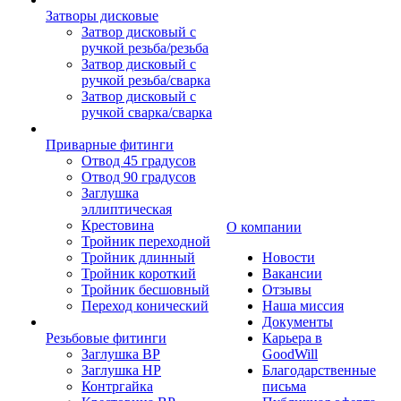
Затворы дисковые
Затвор дисковый с
ручкой резьба/резьба
Затвор дисковый с
ручкой резьба/сварка
Затвор дисковый с
ручкой сварка/сварка
Приварные фитинги
Отвод 45 градусов
Отвод 90 градусов
Заглушка
эллиптическая
Крестовина
О компании
Тройник переходной
Тройник длинный
Новости
Тройник короткий
Вакансии
Тройник бесшовный
Отзывы
Переход конический
Наша миссия
Документы
Резьбовые фитинги
Карьера в
Заглушка ВР
GoodWill
Заглушка НР
Благодарственные
Контргайка
письма