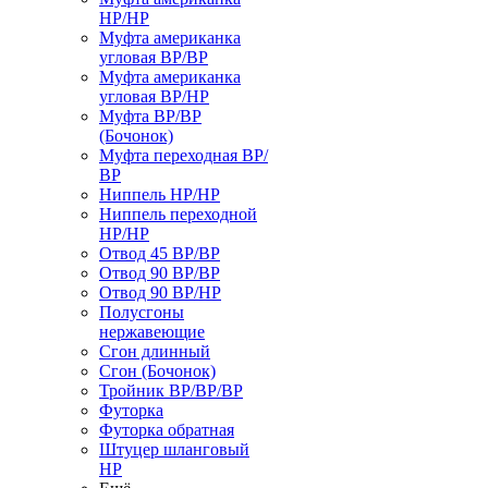
НР/НР
Муфта американка
угловая ВР/ВР
Муфта американка
угловая ВР/НР
Муфта ВР/ВР
(Бочонок)
Муфта переходная ВР/
ВР
Ниппель НР/НР
Ниппель переходной
НР/НР
Отвод 45 ВР/ВР
Отвод 90 ВР/ВР
Отвод 90 ВР/НР
Полусгоны
нержавеющие
Сгон длинный
Сгон (Бочонок)
Тройник ВР/ВР/ВР
Футорка
Футорка обратная
Штуцер шланговый
НР