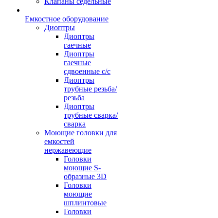
Клапаны седельные
Емкостное оборудование
Диоптры
Диоптры
гаечные
Диоптры
гаечные
сдвоенные c/c
Диоптры
трубные резьба/
резьба
Диоптры
трубные сварка/
сварка
Моющие головки для
емкостей
нержавеющие
Головки
моющие S-
образные 3D
Головки
моющие
шплинтовые
Головки