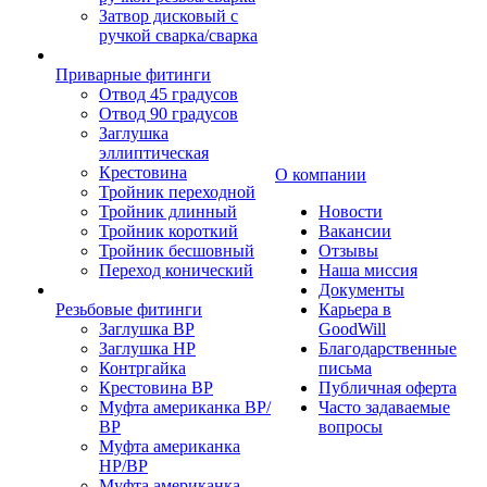
Затвор дисковый с
ручкой сварка/сварка
Приварные фитинги
Отвод 45 градусов
Отвод 90 градусов
Заглушка
эллиптическая
Крестовина
О компании
Тройник переходной
Тройник длинный
Новости
Тройник короткий
Вакансии
Тройник бесшовный
Отзывы
Переход конический
Наша миссия
Документы
Резьбовые фитинги
Карьера в
Заглушка ВР
GoodWill
Заглушка НР
Благодарственные
Контргайка
письма
Крестовина ВР
Публичная оферта
Муфта американка ВР/
Часто задаваемые
ВР
вопросы
Муфта американка
НР/ВР
Муфта американка