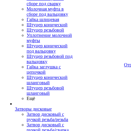
сборе под сварку
Молочная муфта в
сборе под вальцовку
Гайка шлицевая
Штуцер конический
Штуцер резьбовой
Уплотнение молочной
муфты
Штуцер конический
под вальцовку
Штуцер резьбовой под
вальцовку
От
Гайка заглушка с
цепочкой
Штуцер конический
шланговый
Штуцер резьбовой
шланговый
Ещё
Затворы дисковые
Затвор дисковый с
ручкой резьба/резьба
Затвор дисковый с
ручкой резьба/сварка