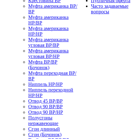
Крестовина ВР
Публичная оферта
Муфта американка ВР/
Часто задаваемые
ВР
вопросы
Муфта американка
НР/ВР
Муфта американка
НР/НР
Муфта американка
угловая ВР/ВР
Муфта американка
угловая ВР/НР
Муфта ВР/ВР
(Бочонок)
Муфта переходная ВР/
ВР
Ниппель НР/НР
Ниппель переходной
НР/НР
Отвод 45 ВР/ВР
Отвод 90 ВР/ВР
Отвод 90 ВР/НР
Полусгоны
нержавеющие
Сгон длинный
Сгон (Бочонок)