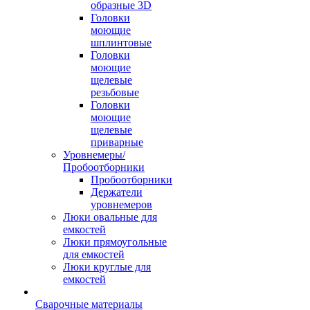
образные 3D
Головки
моющие
шплинтовые
Головки
моющие
щелевые
резьбовые
Головки
моющие
щелевые
приварные
Уровнемеры/
Пробоотборники
Пробоотборники
Держатели
уровнемеров
Люки овальные для
емкостей
Люки прямоугольные
для емкостей
Люки круглые для
емкостей
Сварочные материалы