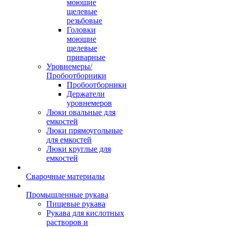
моющие
щелевые
резьбовые
Головки
моющие
щелевые
приварные
Уровнемеры/
Пробоотборники
Пробоотборники
Держатели
уровнемеров
Люки овальные для
емкостей
Люки прямоугольные
для емкостей
Люки круглые для
емкостей
Сварочные материалы
Промышленные рукава
Пищевые рукава
Рукава для кислотных
растворов и