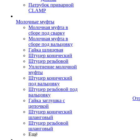
Патрубок приварной
CLAMP
Молочные муфты
Молочная муфта в
сборе под сварку
Молочная муфта в
сборе под вальцовку
Гайка шлицевая
Штуцер конический
Штуцер резьбовой
Уплотнение молочной
муфты
Штуцер конический
под вальцовку
Штуцер резьбовой под
вальцовку
От
Гайка заглушка с
цепочкой
Штуцер конический
шланговый
Штуцер резьбовой
шланговый
Ещё