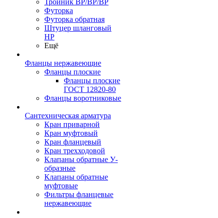
Тройник ВР/ВР/ВР
Футорка
Футорка обратная
Штуцер шланговый
НР
Ещё
Фланцы нержавеющие
Фланцы плоские
Фланцы плоские
ГОСТ 12820-80
Фланцы воротниковые
Сантехническая арматура
Кран приварной
Кран муфтовый
Кран фланцевый
Кран трехходовой
Клапаны обратные У-
образные
Клапаны обратные
муфтовые
Фильтры фланцевые
нержавеющие