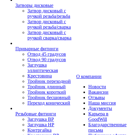
Затворы дисковые
Затвор дисковый с
ручкой резьба/резьба
Затвор дисковый с
ручкой резьба/сварка
Затвор дисковый с
ручкой сварка/сварка
Приварные фитинги
Отвод 45 градусов
Отвод 90 градусов
Заглушка
эллиптическая
Крестовина
О компании
Тройник переходной
Тройник длинный
Новости
Тройник короткий
Вакансии
Тройник бесшовный
Отзывы
Переход конический
Наша миссия
Документы
Резьбовые фитинги
Карьера в
Заглушка ВР
GoodWill
Заглушка НР
Благодарственные
Контргайка
письма