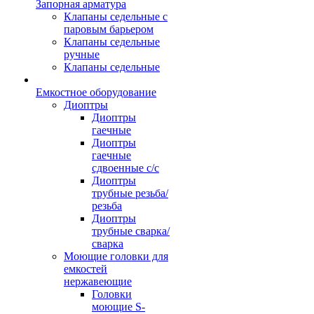
Запорная арматура
Клапаны седельные с
паровым барьером
Клапаны седельные
ручные
Клапаны седельные
Емкостное оборудование
Диоптры
Диоптры
гаечные
Диоптры
гаечные
сдвоенные c/c
Диоптры
трубные резьба/
резьба
Диоптры
трубные сварка/
сварка
Моющие головки для
емкостей
нержавеющие
Головки
моющие S-