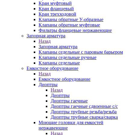
Кран муфтовый
Кран фланцевый
Кран трехходовой
Клапаны обратные У-образные
Клапаны обратные муфтовые
Фильтры фланцевые нержавеющие
Запорная арматура
Назад
Запорная арматура
Клапаны седельные с паровым барьером
Клапаны седельные ручные
Клапаны седельные
Емкостное оборудование
Назад
Емкостное оборудование
Диоптры
Назад
Диоптры
Диоптры гаечные
Диоптры гаечные сдвоенные c/c
Диоптры трубные резьба/резьба
Диоптры трубные сварка/сварка
Моющие головки для емкостей
нержавеющие
Назад