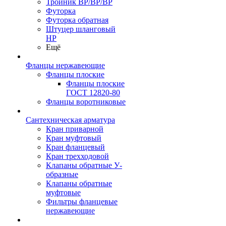
Тройник ВР/ВР/ВР
Футорка
Футорка обратная
Штуцер шланговый
НР
Ещё
Фланцы нержавеющие
Фланцы плоские
Фланцы плоские
ГОСТ 12820-80
Фланцы воротниковые
Сантехническая арматура
Кран приварной
Кран муфтовый
Кран фланцевый
Кран трехходовой
Клапаны обратные У-
образные
Клапаны обратные
муфтовые
Фильтры фланцевые
нержавеющие