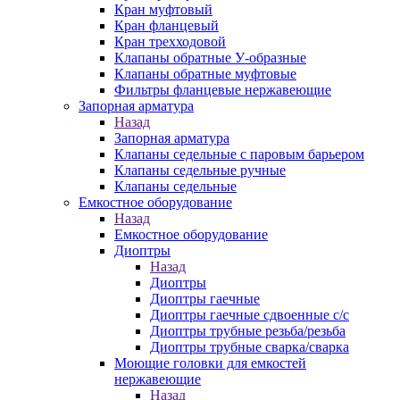
Кран муфтовый
Кран фланцевый
Кран трехходовой
Клапаны обратные У-образные
Клапаны обратные муфтовые
Фильтры фланцевые нержавеющие
Запорная арматура
Назад
Запорная арматура
Клапаны седельные с паровым барьером
Клапаны седельные ручные
Клапаны седельные
Емкостное оборудование
Назад
Емкостное оборудование
Диоптры
Назад
Диоптры
Диоптры гаечные
Диоптры гаечные сдвоенные c/c
Диоптры трубные резьба/резьба
Диоптры трубные сварка/сварка
Моющие головки для емкостей
нержавеющие
Назад