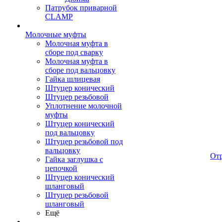
Патрубок приварной
CLAMP
Молочные муфты
Молочная муфта в
сборе под сварку
Молочная муфта в
сборе под вальцовку
Гайка шлицевая
Штуцер конический
Штуцер резьбовой
Уплотнение молочной
муфты
Штуцер конический
под вальцовку
Штуцер резьбовой под
вальцовку
От
Гайка заглушка с
цепочкой
Штуцер конический
шланговый
Штуцер резьбовой
шланговый
Ещё