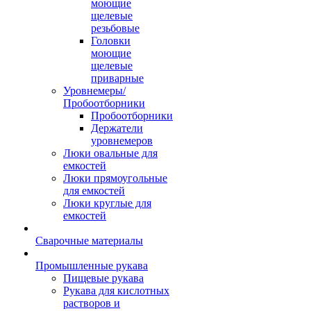
моющие
щелевые
резьбовые
Головки
моющие
щелевые
приварные
Уровнемеры/
Пробоотборники
Пробоотборники
Держатели
уровнемеров
Люки овальные для
емкостей
Люки прямоугольные
для емкостей
Люки круглые для
емкостей
Сварочные материалы
Промышленные рукава
Пищевые рукава
Рукава для кислотных
растворов и