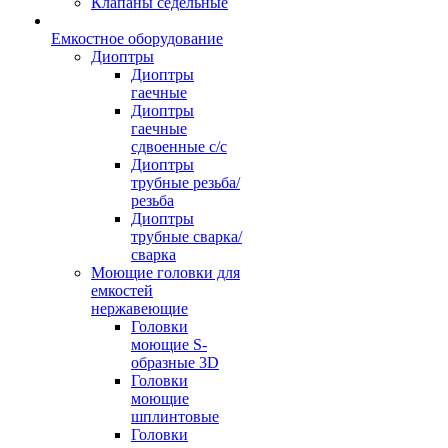
Клапаны седельные
Емкостное оборудование
Диоптры
Диоптры
гаечные
Диоптры
гаечные
сдвоенные c/c
Диоптры
трубные резьба/
резьба
Диоптры
трубные сварка/
сварка
Моющие головки для
емкостей
нержавеющие
Головки
моющие S-
образные 3D
Головки
моющие
шплинтовые
Головки