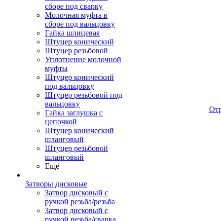
сборе под сварку
Молочная муфта в
сборе под вальцовку
Гайка шлицевая
Штуцер конический
Штуцер резьбовой
Уплотнение молочной
муфты
Штуцер конический
под вальцовку
Штуцер резьбовой под
вальцовку
От
Гайка заглушка с
цепочкой
Штуцер конический
шланговый
Штуцер резьбовой
шланговый
Ещё
Затворы дисковые
Затвор дисковый с
ручкой резьба/резьба
Затвор дисковый с
ручкой резьба/сварка