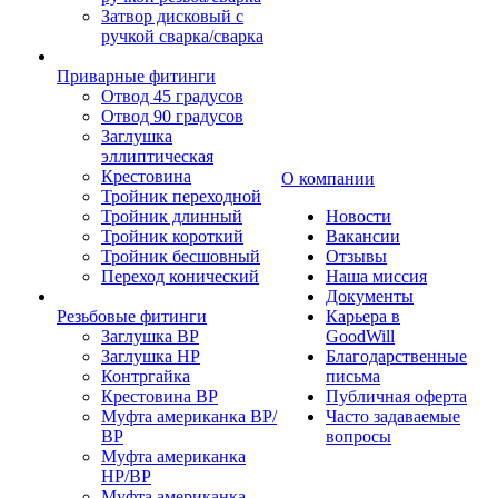
Затвор дисковый с
ручкой сварка/сварка
Приварные фитинги
Отвод 45 градусов
Отвод 90 градусов
Заглушка
эллиптическая
Крестовина
О компании
Тройник переходной
Тройник длинный
Новости
Тройник короткий
Вакансии
Тройник бесшовный
Отзывы
Переход конический
Наша миссия
Документы
Резьбовые фитинги
Карьера в
Заглушка ВР
GoodWill
Заглушка НР
Благодарственные
Контргайка
письма
Крестовина ВР
Публичная оферта
Муфта американка ВР/
Часто задаваемые
ВР
вопросы
Муфта американка
НР/ВР
Муфта американка