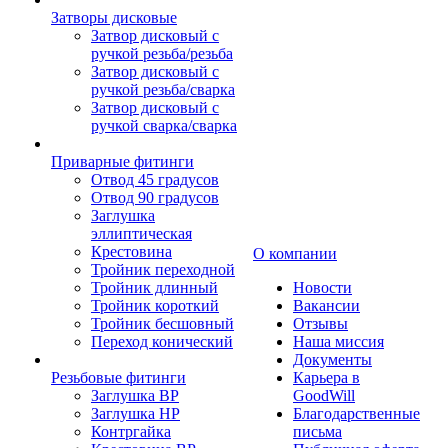
Затворы дисковые
Затвор дисковый с
ручкой резьба/резьба
Затвор дисковый с
ручкой резьба/сварка
Затвор дисковый с
ручкой сварка/сварка
Приварные фитинги
Отвод 45 градусов
Отвод 90 градусов
Заглушка
эллиптическая
Крестовина
О компании
Тройник переходной
Тройник длинный
Новости
Тройник короткий
Вакансии
Тройник бесшовный
Отзывы
Переход конический
Наша миссия
Документы
Резьбовые фитинги
Карьера в
Заглушка ВР
GoodWill
Заглушка НР
Благодарственные
Контргайка
письма