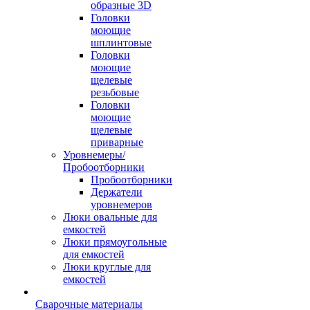
образные 3D
Головки
моющие
шплинтовые
Головки
моющие
щелевые
резьбовые
Головки
моющие
щелевые
приварные
Уровнемеры/
Пробоотборники
Пробоотборники
Держатели
уровнемеров
Люки овальные для
емкостей
Люки прямоугольные
для емкостей
Люки круглые для
емкостей
Сварочные материалы