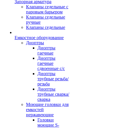
Запорная арматура
Клапаны седельные с
паровым барьером
Клапаны седельные
ручные
Клапаны седельные
Емкостное оборудование
Диоптры
Диоптры
гаечные
Диоптры
гаечные
сдвоенные c/c
Диоптры
трубные резьба/
резьба
Диоптры
трубные сварка/
сварка
Моющие головки для
емкостей
нержавеющие
Головки
моющие S-