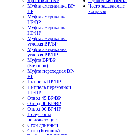
Крестовина ВР
Публичная оферта
Муфта американка ВР/
Часто задаваемые
ВР
вопросы
Муфта американка
НР/ВР
Муфта американка
НР/НР
Муфта американка
угловая ВР/ВР
Муфта американка
угловая ВР/НР
Муфта ВР/ВР
(Бочонок)
Муфта переходная ВР/
ВР
Ниппель НР/НР
Ниппель переходной
НР/НР
Отвод 45 ВР/ВР
Отвод 90 ВР/ВР
Отвод 90 ВР/НР
Полусгоны
нержавеющие
Сгон длинный
Сгон (Бочонок)