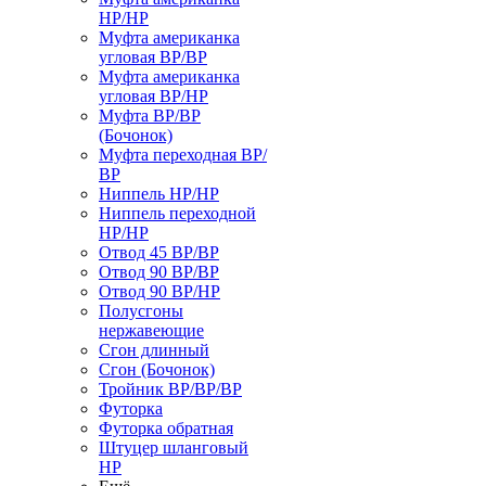
НР/НР
Муфта американка
угловая ВР/ВР
Муфта американка
угловая ВР/НР
Муфта ВР/ВР
(Бочонок)
Муфта переходная ВР/
ВР
Ниппель НР/НР
Ниппель переходной
НР/НР
Отвод 45 ВР/ВР
Отвод 90 ВР/ВР
Отвод 90 ВР/НР
Полусгоны
нержавеющие
Сгон длинный
Сгон (Бочонок)
Тройник ВР/ВР/ВР
Футорка
Футорка обратная
Штуцер шланговый
НР