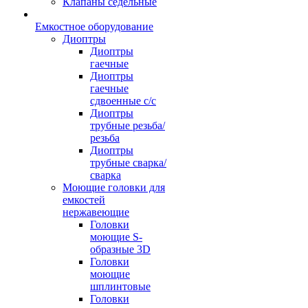
Клапаны седельные
Емкостное оборудование
Диоптры
Диоптры
гаечные
Диоптры
гаечные
сдвоенные c/c
Диоптры
трубные резьба/
резьба
Диоптры
трубные сварка/
сварка
Моющие головки для
емкостей
нержавеющие
Головки
моющие S-
образные 3D
Головки
моющие
шплинтовые
Головки