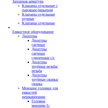
Запорная арматура
Клапаны седельные с
паровым барьером
Клапаны седельные
ручные
Клапаны седельные
Емкостное оборудование
Диоптры
Диоптры
гаечные
Диоптры
гаечные
сдвоенные c/c
Диоптры
трубные резьба/
резьба
Диоптры
трубные сварка/
сварка
Моющие головки для
емкостей
нержавеющие
Головки
моющие S-