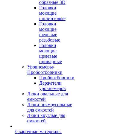
образные 3D
Головки
моющие
шплинтовые
Головки
моющие
щелевые
резьбовые
Головки
моющие
щелевые
приварные
Уровнемеры/
Пробоотборники
Пробоотборники
Держатели
уровнемеров
Люки овальные для
емкостей
Люки прямоугольные
для емкостей
Люки круглые для
емкостей
Сварочные материалы