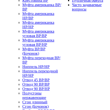
Крестовина ВР
Публичная оферта
Муфта американка ВР/
Часто задаваемые
ВР
вопросы
Муфта американка
НР/ВР
Муфта американка
НР/НР
Муфта американка
угловая ВР/ВР
Муфта американка
угловая ВР/НР
Муфта ВР/ВР
(Бочонок)
Муфта переходная ВР/
ВР
Ниппель НР/НР
Ниппель переходной
НР/НР
Отвод 45 ВР/ВР
Отвод 90 ВР/ВР
Отвод 90 ВР/НР
Полусгоны
нержавеющие
Сгон длинный
Сгон (Бочонок)