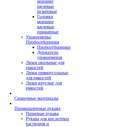
моющие
щелевые
резьбовые
Головки
моющие
щелевые
приварные
Уровнемеры/
Пробоотборники
Пробоотборники
Держатели
уровнемеров
Люки овальные для
емкостей
Люки прямоугольные
для емкостей
Люки круглые для
емкостей
Сварочные материалы
Промышленные рукава
Пищевые рукава
Рукава для кислотных
растворов и