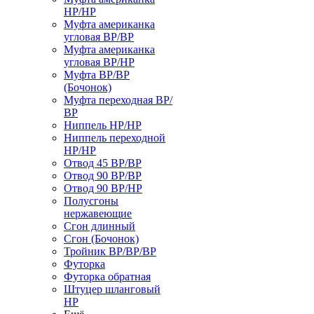
НР/НР
Муфта американка
угловая ВР/ВР
Муфта американка
угловая ВР/НР
Муфта ВР/ВР
(Бочонок)
Муфта переходная ВР/
ВР
Ниппель НР/НР
Ниппель переходной
НР/НР
Отвод 45 ВР/ВР
Отвод 90 ВР/ВР
Отвод 90 ВР/НР
Полусгоны
нержавеющие
Сгон длинный
Сгон (Бочонок)
Тройник ВР/ВР/ВР
Футорка
Футорка обратная
Штуцер шланговый
НР