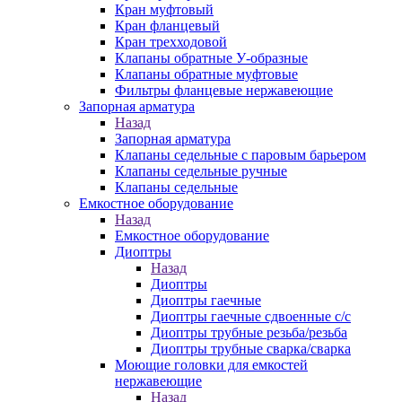
Кран муфтовый
Кран фланцевый
Кран трехходовой
Клапаны обратные У-образные
Клапаны обратные муфтовые
Фильтры фланцевые нержавеющие
Запорная арматура
Назад
Запорная арматура
Клапаны седельные с паровым барьером
Клапаны седельные ручные
Клапаны седельные
Емкостное оборудование
Назад
Емкостное оборудование
Диоптры
Назад
Диоптры
Диоптры гаечные
Диоптры гаечные сдвоенные c/c
Диоптры трубные резьба/резьба
Диоптры трубные сварка/сварка
Моющие головки для емкостей
нержавеющие
Назад