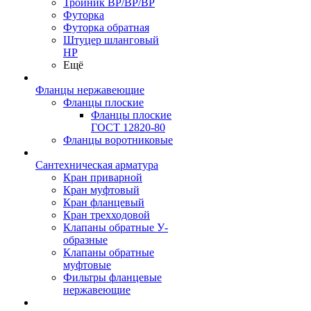
Тройник ВР/ВР/ВР
Футорка
Футорка обратная
Штуцер шланговый
НР
Ещё
Фланцы нержавеющие
Фланцы плоские
Фланцы плоские
ГОСТ 12820-80
Фланцы воротниковые
Сантехническая арматура
Кран приварной
Кран муфтовый
Кран фланцевый
Кран трехходовой
Клапаны обратные У-
образные
Клапаны обратные
муфтовые
Фильтры фланцевые
нержавеющие