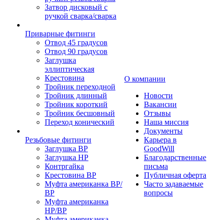
Затвор дисковый с
ручкой сварка/сварка
Приварные фитинги
Отвод 45 градусов
Отвод 90 градусов
Заглушка
эллиптическая
Крестовина
О компании
Тройник переходной
Тройник длинный
Новости
Тройник короткий
Вакансии
Тройник бесшовный
Отзывы
Переход конический
Наша миссия
Документы
Резьбовые фитинги
Карьера в
Заглушка ВР
GoodWill
Заглушка НР
Благодарственные
Контргайка
письма
Крестовина ВР
Публичная оферта
Муфта американка ВР/
Часто задаваемые
ВР
вопросы
Муфта американка
НР/ВР
Муфта американка