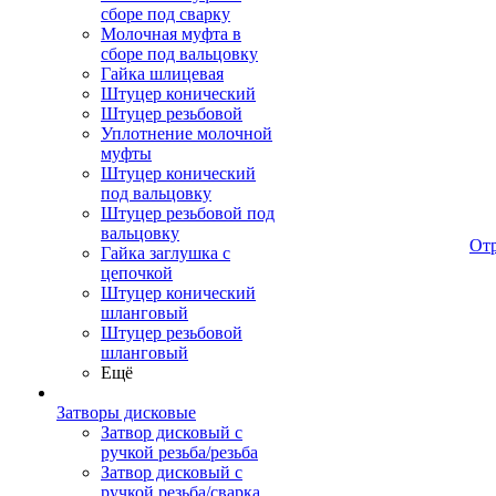
сборе под сварку
Молочная муфта в
сборе под вальцовку
Гайка шлицевая
Штуцер конический
Штуцер резьбовой
Уплотнение молочной
муфты
Штуцер конический
под вальцовку
Штуцер резьбовой под
вальцовку
От
Гайка заглушка с
цепочкой
Штуцер конический
шланговый
Штуцер резьбовой
шланговый
Ещё
Затворы дисковые
Затвор дисковый с
ручкой резьба/резьба
Затвор дисковый с
ручкой резьба/сварка