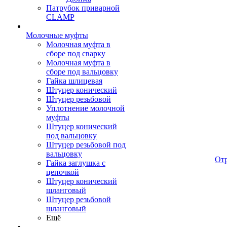
Патрубок приварной
CLAMP
Молочные муфты
Молочная муфта в
сборе под сварку
Молочная муфта в
сборе под вальцовку
Гайка шлицевая
Штуцер конический
Штуцер резьбовой
Уплотнение молочной
муфты
Штуцер конический
под вальцовку
Штуцер резьбовой под
вальцовку
От
Гайка заглушка с
цепочкой
Штуцер конический
шланговый
Штуцер резьбовой
шланговый
Ещё