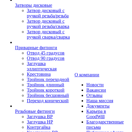
Затворы дисковые
Затвор дисковый с
ручкой резьба/резьба
Затвор дисковый с
ручкой резьба/сварка
Затвор дисковый с
ручкой сварка/сварка
Приварные фитинги
Отвод 45 градусов
Отвод 90 градусов
Заглушка
эллиптическая
Крестовина
О компании
Тройник переходной
Тройник длинный
Новости
Тройник короткий
Вакансии
Тройник бесшовный
Отзывы
Переход конический
Наша миссия
Документы
Резьбовые фитинги
Карьера в
Заглушка ВР
GoodWill
Заглушка НР
Благодарственные
Контргайка
письма