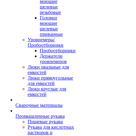
моющие
щелевые
резьбовые
Головки
моющие
щелевые
приварные
Уровнемеры/
Пробоотборники
Пробоотборники
Держатели
уровнемеров
Люки овальные для
емкостей
Люки прямоугольные
для емкостей
Люки круглые для
емкостей
Сварочные материалы
Промышленные рукава
Пищевые рукава
Рукава для кислотных
растворов и