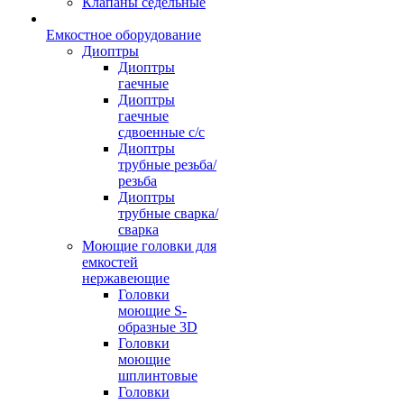
Клапаны седельные
Емкостное оборудование
Диоптры
Диоптры
гаечные
Диоптры
гаечные
сдвоенные c/c
Диоптры
трубные резьба/
резьба
Диоптры
трубные сварка/
сварка
Моющие головки для
емкостей
нержавеющие
Головки
моющие S-
образные 3D
Головки
моющие
шплинтовые
Головки