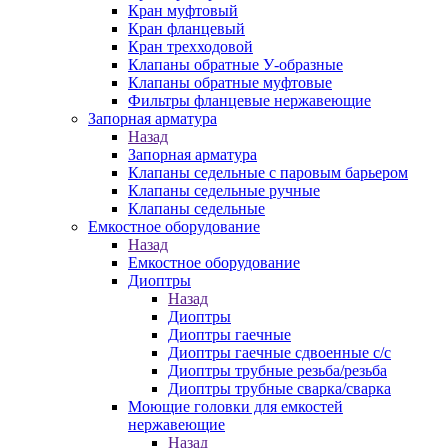
Кран муфтовый
Кран фланцевый
Кран трехходовой
Клапаны обратные У-образные
Клапаны обратные муфтовые
Фильтры фланцевые нержавеющие
Запорная арматура
Назад
Запорная арматура
Клапаны седельные с паровым барьером
Клапаны седельные ручные
Клапаны седельные
Емкостное оборудование
Назад
Емкостное оборудование
Диоптры
Назад
Диоптры
Диоптры гаечные
Диоптры гаечные сдвоенные c/c
Диоптры трубные резьба/резьба
Диоптры трубные сварка/сварка
Моющие головки для емкостей
нержавеющие
Назад