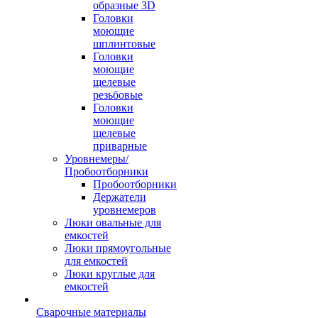
образные 3D
Головки
моющие
шплинтовые
Головки
моющие
щелевые
резьбовые
Головки
моющие
щелевые
приварные
Уровнемеры/
Пробоотборники
Пробоотборники
Держатели
уровнемеров
Люки овальные для
емкостей
Люки прямоугольные
для емкостей
Люки круглые для
емкостей
Сварочные материалы