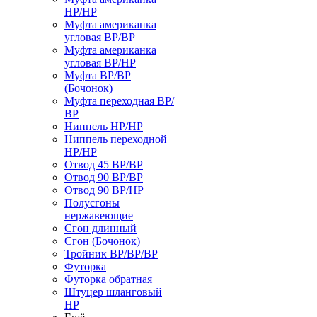
НР/НР
Муфта американка
угловая ВР/ВР
Муфта американка
угловая ВР/НР
Муфта ВР/ВР
(Бочонок)
Муфта переходная ВР/
ВР
Ниппель НР/НР
Ниппель переходной
НР/НР
Отвод 45 ВР/ВР
Отвод 90 ВР/ВР
Отвод 90 ВР/НР
Полусгоны
нержавеющие
Сгон длинный
Сгон (Бочонок)
Тройник ВР/ВР/ВР
Футорка
Футорка обратная
Штуцер шланговый
НР