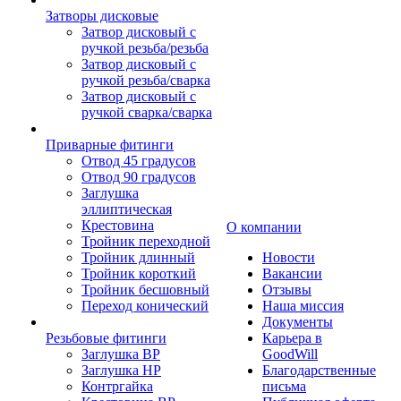
Затворы дисковые
Затвор дисковый с
ручкой резьба/резьба
Затвор дисковый с
ручкой резьба/сварка
Затвор дисковый с
ручкой сварка/сварка
Приварные фитинги
Отвод 45 градусов
Отвод 90 градусов
Заглушка
эллиптическая
Крестовина
О компании
Тройник переходной
Тройник длинный
Новости
Тройник короткий
Вакансии
Тройник бесшовный
Отзывы
Переход конический
Наша миссия
Документы
Резьбовые фитинги
Карьера в
Заглушка ВР
GoodWill
Заглушка НР
Благодарственные
Контргайка
письма