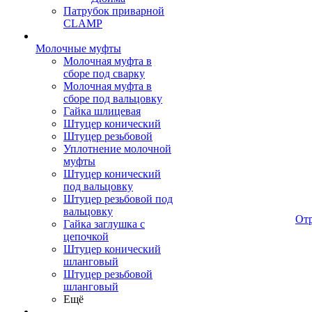
Патрубок приварной
CLAMP
Молочные муфты
Молочная муфта в
сборе под сварку
Молочная муфта в
сборе под вальцовку
Гайка шлицевая
Штуцер конический
Штуцер резьбовой
Уплотнение молочной
муфты
Штуцер конический
под вальцовку
Штуцер резьбовой под
вальцовку
От
Гайка заглушка с
цепочкой
Штуцер конический
шланговый
Штуцер резьбовой
шланговый
Ещё