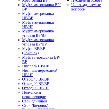
Крестовина ВР
Публичная оферта
Муфта американка ВР/
Часто задаваемые
ВР
вопросы
Муфта американка
НР/ВР
Муфта американка
НР/НР
Муфта американка
угловая ВР/ВР
Муфта американка
угловая ВР/НР
Муфта ВР/ВР
(Бочонок)
Муфта переходная ВР/
ВР
Ниппель НР/НР
Ниппель переходной
НР/НР
Отвод 45 ВР/ВР
Отвод 90 ВР/ВР
Отвод 90 ВР/НР
Полусгоны
нержавеющие
Сгон длинный
Сгон (Бочонок)