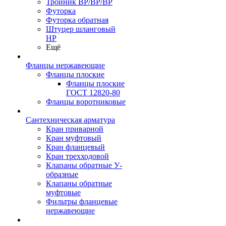
Тройник ВР/ВР/ВР
Футорка
Футорка обратная
Штуцер шланговый
НР
Ещё
Фланцы нержавеющие
Фланцы плоские
Фланцы плоские
ГОСТ 12820-80
Фланцы воротниковые
Сантехническая арматура
Кран приварной
Кран муфтовый
Кран фланцевый
Кран трехходовой
Клапаны обратные У-
образные
Клапаны обратные
муфтовые
Фильтры фланцевые
нержавеющие