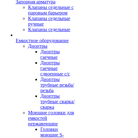
Запорная арматура
Клапаны седельные с
паровым барьером
Клапаны седельные
ручные
Клапаны седельные
Емкостное оборудование
Диоптры
Диоптры
гаечные
Диоптры
гаечные
сдвоенные c/c
Диоптры
трубные резьба/
резьба
Диоптры
трубные сварка/
сварка
Моющие головки для
емкостей
нержавеющие
Головки
моющие S-