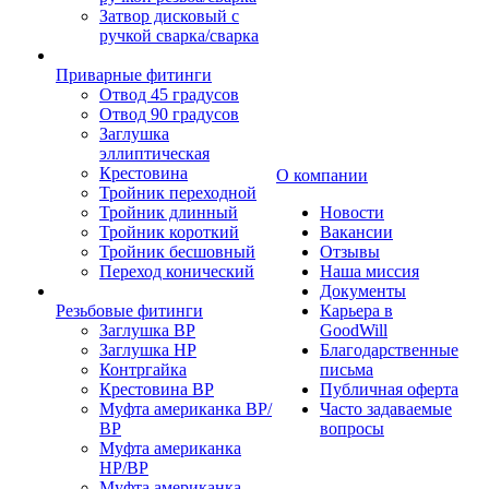
Затвор дисковый с
ручкой сварка/сварка
Приварные фитинги
Отвод 45 градусов
Отвод 90 градусов
Заглушка
эллиптическая
Крестовина
О компании
Тройник переходной
Тройник длинный
Новости
Тройник короткий
Вакансии
Тройник бесшовный
Отзывы
Переход конический
Наша миссия
Документы
Резьбовые фитинги
Карьера в
Заглушка ВР
GoodWill
Заглушка НР
Благодарственные
Контргайка
письма
Крестовина ВР
Публичная оферта
Муфта американка ВР/
Часто задаваемые
ВР
вопросы
Муфта американка
НР/ВР
Муфта американка