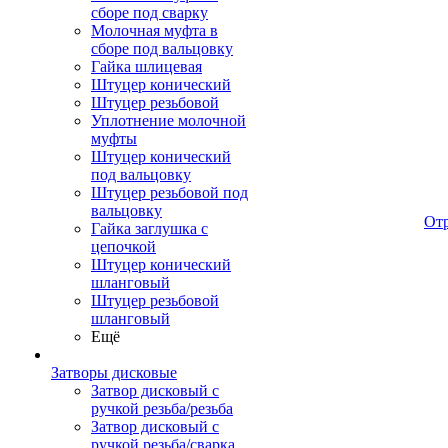
сборе под сварку
Молочная муфта в
сборе под вальцовку
Гайка шлицевая
Штуцер конический
Штуцер резьбовой
Уплотнение молочной
муфты
Штуцер конический
под вальцовку
Штуцер резьбовой под
вальцовку
От
Гайка заглушка с
цепочкой
Штуцер конический
шланговый
Штуцер резьбовой
шланговый
Ещё
Затворы дисковые
Затвор дисковый с
ручкой резьба/резьба
Затвор дисковый с
ручкой резьба/сварка